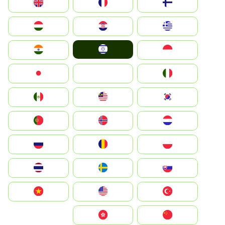
Suomi
France
United Kingdom
Greece
Hrvatska
Magyarország
Israel
Indonesia
India
Italia
JA
Japan
South Korea
Malay
Mexico
Nederland
Norge
Portugal
Polska
România
Россия
Slovensko
Ruoŧŧa
ไทย
Türkiye
United States
Vietnam
中国
中國香港特別行政區