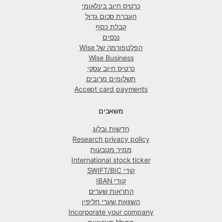
כרטיס חיוב בינלאומי
העברת סכום גדול
קבלת כסף
נכסים
הפלטפורמה של Wise
Wise Business
כרטיס חיוב עסקי
תשלומים מרובים
Accept card payments
משאבים
חדשות ובלוג
Research privacy policy
ממיר מטבעות
International stock ticker
קודי SWIFT/BIC
קודי IBAN
התראות שערים
השוואת שערי חליפין
Incorporate your company