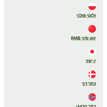
זלוטי פולני
יואן סיני RMB
ין יפני
כתר דני
כתר נורווגי