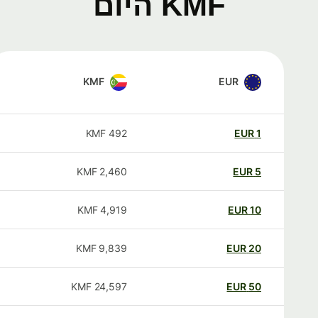
KMF היום
KMF
EUR
KMF
492
EUR
1
KMF
2,460
EUR
5
KMF
4,919
EUR
10
KMF
9,839
EUR
20
KMF
24,597
EUR
50