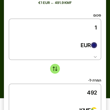
€1 EUR ← 491.9 KMF
סכום
EUR
המרה ל-