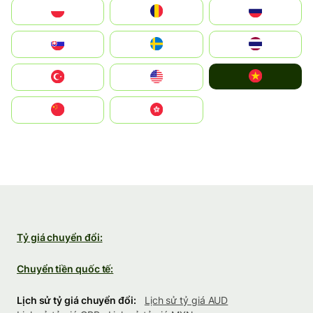
Polska
România
Россия
Slovensko
Ruoŧŧa
ไทย
Vietnam
Türkiye
United States
中国
中國香港特別行政區
Tỷ giá chuyển đổi:
Chuyển tiền quốc tế:
Lịch sử tỷ giá chuyển đổi:
Lịch sử tỷ giá AUD