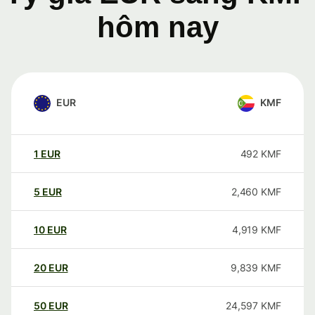
hôm nay
EUR
KMF
1
EUR
492
KMF
5
EUR
2,460
KMF
10
EUR
4,919
KMF
20
EUR
9,839
KMF
50
EUR
24,597
KMF