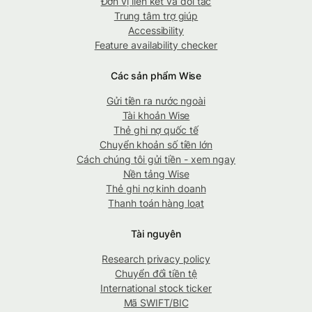
Đơn vị liên kết và đối tác
Trung tâm trợ giúp
Accessibility
Feature availability checker
Các sản phẩm Wise
Gửi tiền ra nước ngoài
Tài khoản Wise
Thẻ ghi nợ quốc tế
Chuyển khoản số tiền lớn
Cách chúng tôi gửi tiền - xem ngay
Nền tảng Wise
Thẻ ghi nợ kinh doanh
Thanh toán hàng loạt
Tài nguyên
Research privacy policy
Chuyển đổi tiền tệ
International stock ticker
Mã SWIFT/BIC