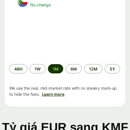
No change
Time
48H
1W
1M
6M
12M
5Y
period
We use the real, mid-market rate with no sneaky mark-up
to hide the fees.
Learn more
Tỷ giá EUR sang KMF