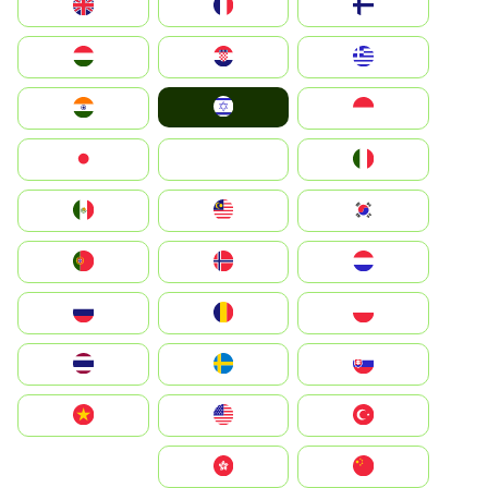
Suomi
France
United Kingdom
Greece
Hrvatska
Magyarország
Israel
Indonesia
India
Italia
JA
Japan
South Korea
Malay
Mexico
Nederland
Norge
Portugal
Polska
România
Россия
Slovensko
Ruoŧŧa
ไทย
Türkiye
United States
Vietnam
中国
中國香港特別行政區