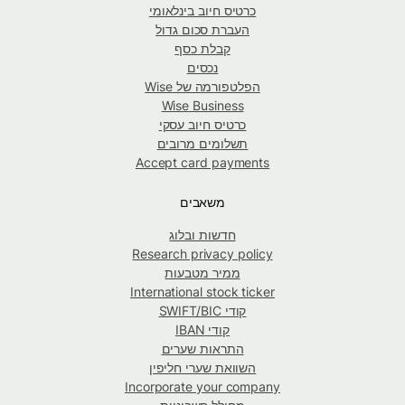
כרטיס חיוב בינלאומי
העברת סכום גדול
קבלת כסף
נכסים
הפלטפורמה של Wise
Wise Business
כרטיס חיוב עסקי
תשלומים מרובים
Accept card payments
משאבים
חדשות ובלוג
Research privacy policy
ממיר מטבעות
International stock ticker
קודי SWIFT/BIC
קודי IBAN
התראות שערים
השוואת שערי חליפין
Incorporate your company