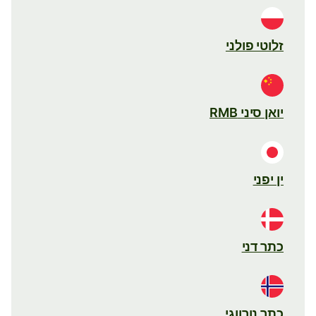
זלוטי פולני
יואן סיני RMB
ין יפני
כתר דני
כתר נורווגי