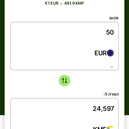
€1 EUR ← 491.9 KMF
סכום
EUR
המרה ל-