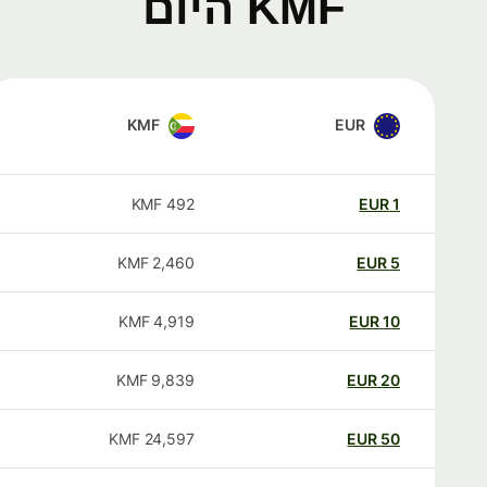
KMF היום
KMF
EUR
KMF
492
EUR
1
KMF
2,460
EUR
5
KMF
4,919
EUR
10
KMF
9,839
EUR
20
KMF
24,597
EUR
50