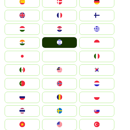
Deutschland
Denmark
España
Suomi
France
United Kingdom
Greece
Hrvatska
Magyarország
Israel
Indonesia
India
Italia
JA
Japan
South Korea
Malay
Mexico
Nederland
Norge
Portugal
Polska
România
Россия
Slovensko
Ruoŧŧa
ไทย
Türkiye
United States
Vietnam