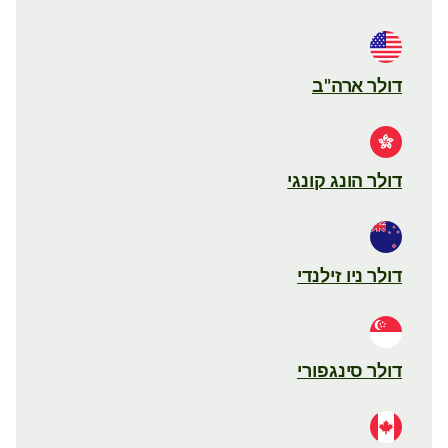
דולר ארה"ב
דולר הונג קונגי
דולר ניו זילנדי
דולר סינגפורי