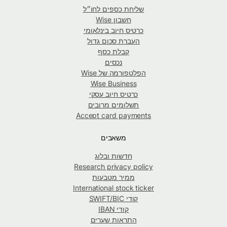
שליחת כספים לחו״ל
חשבון Wise
כרטיס חיוב בינלאומי
העברת סכום גדול
קבלת כסף
נכסים
הפלטפורמה של Wise
Wise Business
כרטיס חיוב עסקי
תשלומים מרובים
Accept card payments
משאבים
חדשות ובלוג
Research privacy policy
ממיר מטבעות
International stock ticker
קודי SWIFT/BIC
קודי IBAN
התראות שערים