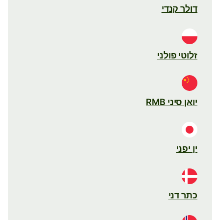
דולר קנדי
זלוטי פולני
יואן סיני RMB
ין יפני
כתר דני