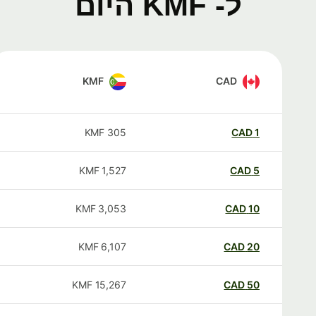
ל- KMF היום
KMF
CAD
KMF
305
CAD
1
KMF
1,527
CAD
5
KMF
3,053
CAD
10
KMF
6,107
CAD
20
KMF
15,267
CAD
50