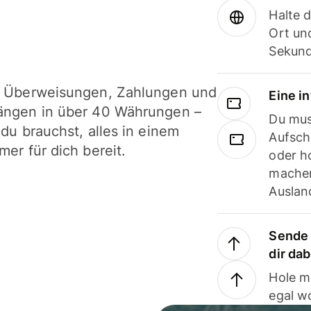
Halte 
Ort und
Sekund
i Überweisungen, Zahlungen und
Eine i
ängen in über 40 Währungen –
Du mus
 du brauchst, alles in einem
Aufsch
mer für dich bereit.
oder h
machen
Ausland
Sende 
dir da
Hole m
egal w