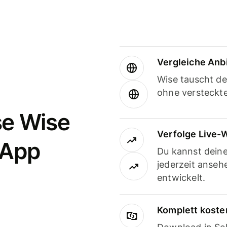
Vergleiche Anb
Wise tauscht d
ohne versteckt
se Wise
Verfolge Live-
-App
Du kannst dein
jederzeit anseh
entwickelt.
Komplett koste