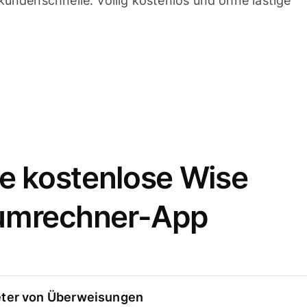
undenschnelle. Völlig kostenlos und ohne lästige
e kostenlose Wise
umrechner-App
eter von Überweisungen