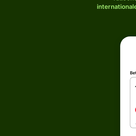
internationa
Be