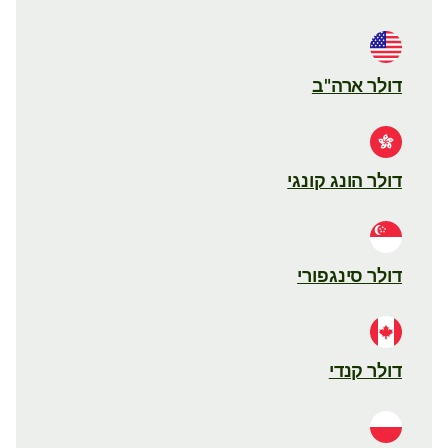
דולר ארה"ב
דולר הונג קונגי
דולר סינגפורי
דולר קנדי