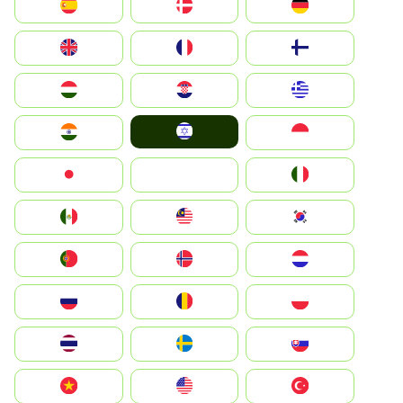
Deutschland
Denmark
España
Suomi
France
United Kingdom
Greece
Hrvatska
Magyarország
Israel
Indonesia
India
Italia
JA
Japan
South Korea
Malay
Mexico
Nederland
Norge
Portugal
Polska
România
Россия
Slovensko
Ruoŧŧa
ไทย
Türkiye
United States
Vietnam