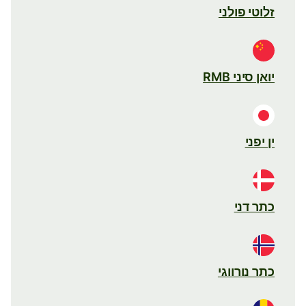
זלוטי פולני
יואן סיני RMB
ין יפני
כתר דני
כתר נורווגי