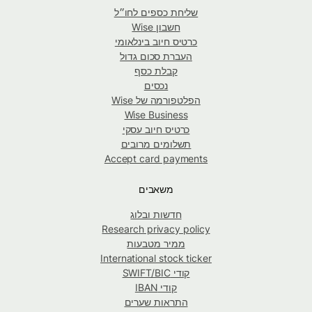
שליחת כספים לחו״ל
חשבון Wise
כרטיס חיוב בינלאומי
העברת סכום גדול
קבלת כסף
נכסים
הפלטפורמה של Wise
Wise Business
כרטיס חיוב עסקי
תשלומים מרובים
Accept card payments
משאבים
חדשות ובלוג
Research privacy policy
ממיר מטבעות
International stock ticker
קודי SWIFT/BIC
קודי IBAN
התראות שערים