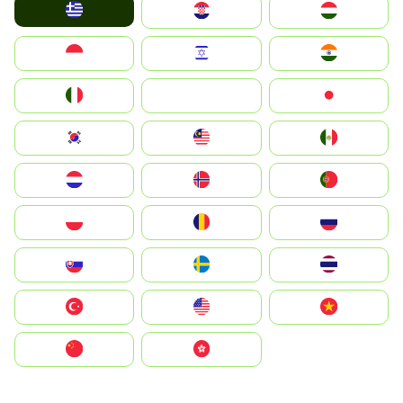
Greece
Hrvatska
Magyarország
Indonesia
Israel
India
Italia
JA
Japan
South Korea
Malay
Mexico
Nederland
Norge
Portugal
Polska
România
Россия
Slovensko
Ruoŧŧa
ไทย
Türkiye
United States
Vietnam
中国
中國香港特別行政區