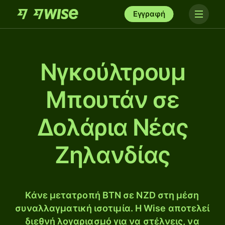
Εγγραφή
Νγκούλτρουμ
Μπουτάν σε
Δολάρια Νέας
Ζηλανδίας
Κάνε μετατροπή BTN σε NZD στη μέση
συναλλαγματική ισοτιμία. Η Wise αποτελεί
διεθνή λογαριασμό για να στέλνεις, να