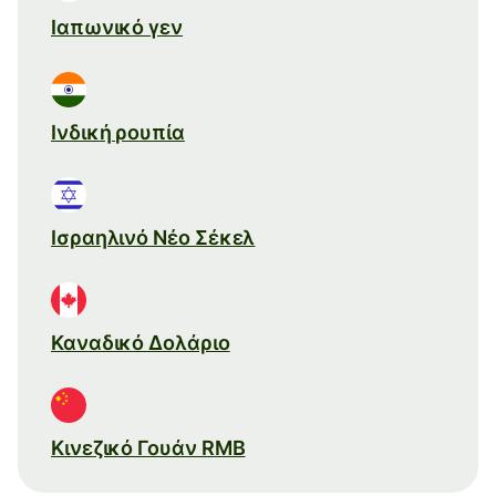
Ιαπωνικό γεν
Ινδική ρουπία
Ισραηλινό Νέο Σέκελ
Καναδικό Δολάριο
Κινεζικό Γουάν RMB