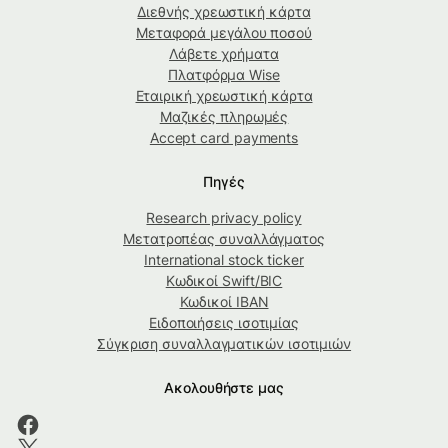
Διεθνής χρεωστική κάρτα
Μεταφορά μεγάλου ποσού
Λάβετε χρήματα
Πλατφόρμα Wise
Εταιρική χρεωστική κάρτα
Μαζικές πληρωμές
Accept card payments
Πηγές
Research privacy policy
Μετατροπέας συναλλάγματος
International stock ticker
Κωδικοί Swift/BIC
Κωδικοί IBAN
Ειδοποιήσεις ισοτιμίας
Σύγκριση συναλλαγματικών ισοτιμιών
Ακολουθήστε μας