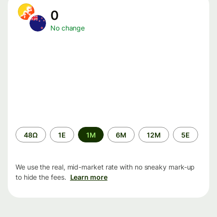
0
No change
Time
48Ω
1Ε
1M
6M
12M
5Ε
period
We use the real, mid-market rate with no sneaky mark-up
to hide the fees.
Learn more