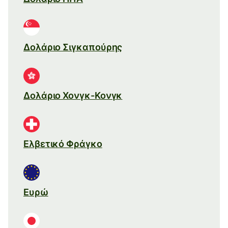
Δολάριο Σιγκαπούρης
Δολάριο Χονγκ-Κονγκ
Ελβετικό Φράγκο
Ευρώ