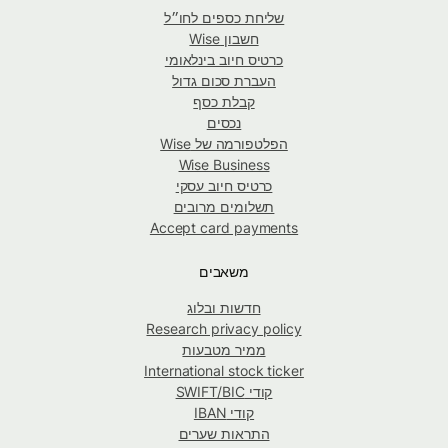
שליחת כספים לחו״ל
חשבון Wise
כרטיס חיוב בינלאומי
העברת סכום גדול
קבלת כסף
נכסים
הפלטפורמה של Wise
Wise Business
כרטיס חיוב עסקי
תשלומים מרובים
Accept card payments
משאבים
חדשות ובלוג
Research privacy policy
ממיר מטבעות
International stock ticker
קודי SWIFT/BIC
קודי IBAN
התראות שערים