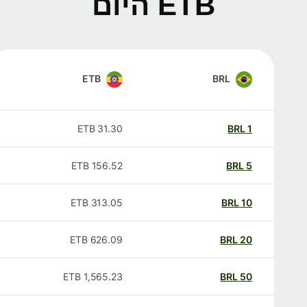
ETB היום
ETB
BRL
ETB
31.30
BRL
1
ETB
156.52
BRL
5
ETB
313.05
BRL
10
ETB
626.09
BRL
20
ETB
1,565.23
BRL
50