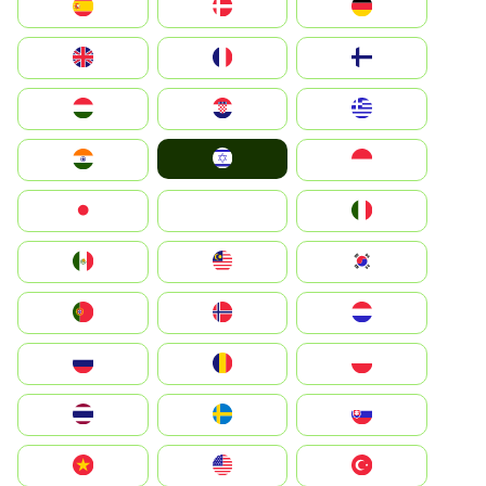
Deutschland
Denmark
España
Suomi
France
United Kingdom
Greece
Hrvatska
Magyarország
Israel
Indonesia
India
Italia
JA
Japan
South Korea
Malay
Mexico
Nederland
Norge
Portugal
Polska
România
Россия
Slovensko
Ruoŧŧa
ไทย
Türkiye
United States
Vietnam