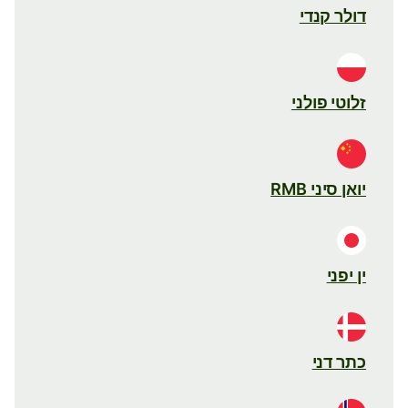
דולר קנדי
זלוטי פולני
יואן סיני RMB
ין יפני
כתר דני