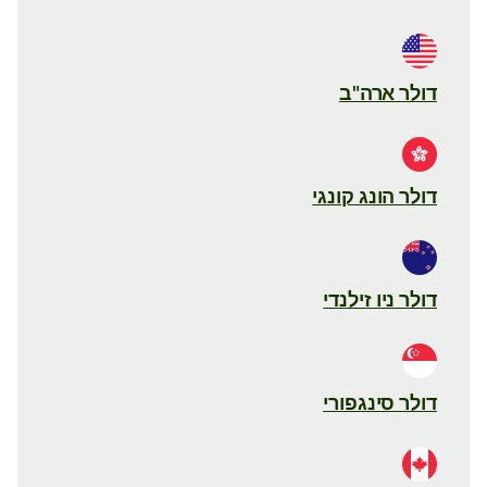
דולר ארה"ב
דולר הונג קונגי
דולר ניו זילנדי
דולר סינגפורי