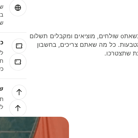
שמ
במ
שנ
חסכו כסף כשאתo שולחים, מוציאים ומקבלים תשלום
כר
ל 40 מטבעות. כל מה שאתם צריכים, בחשבון
ת שתצטרכו.
לע
חל
כש
של
תנ
לא