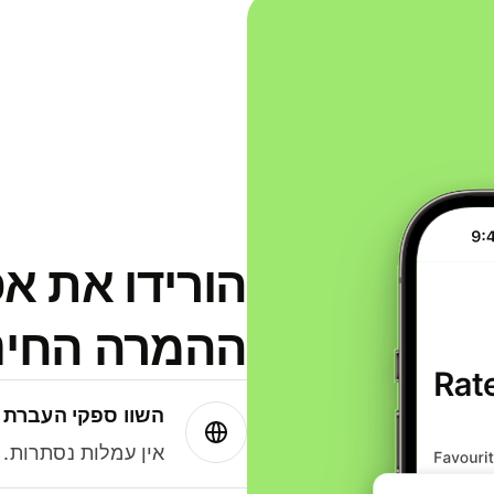
הורידו את א
ההמרה החינמית
השוו ספקי העברת 
אין עמלות נסתרות. עם Wise תמיד תק