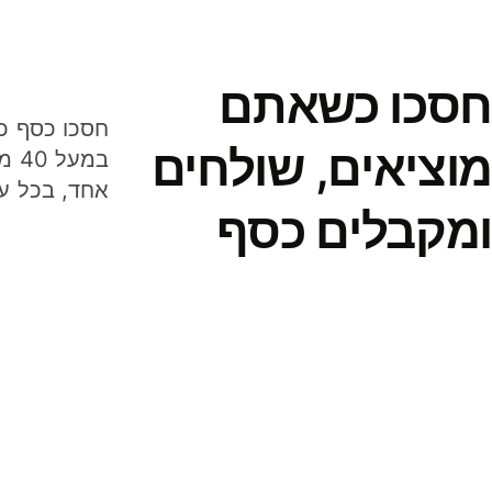
חסכו כשאתם
מוציאים, שולחים
במע
אחד, בכל ע
ומקבלים כסף