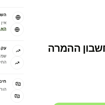
השו
אין עמ
האמ
חשבון ההמרה
עקב
שמר
החלי
חינם
הורי