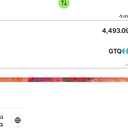
ה ל-
GTQ
נה
בע