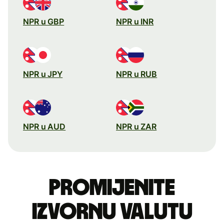
NPR u GBP
NPR u INR
NPR u JPY
NPR u RUB
NPR u AUD
NPR u ZAR
Promijenite
izvornu valutu