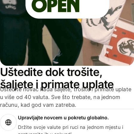
Uštedite dok trošite,
šaljete i primate uplate
Uštedite novac kada šaljete, trošite i primate uplate
u više od 40 valuta. Sve što trebate, na jednom
računu, kad god vam zatreba.
Upravljajte novcem u pokretu globalno.
Držite svoje valute pri ruci na jednom mjestu i