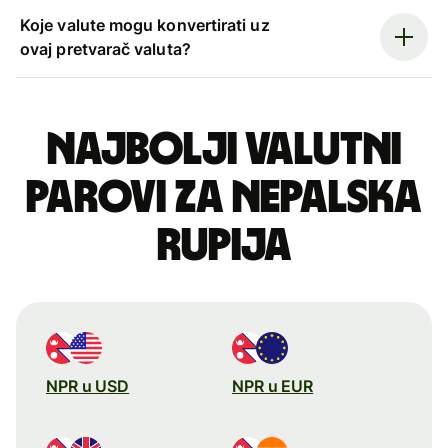
Koje valute mogu konvertirati uz
ovaj pretvarač valuta?
Najbolji valutni
parovi za nepalska
rupija
NPR u USD
NPR u EUR