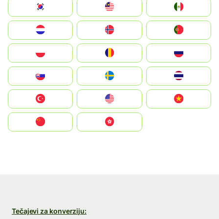
South Korea
Malay
Mexico
Nederland
Norge
Portugal
Polska
România
Россия
Slovensko
Ruoŧŧa
ไทย
Türkiye
United States
Vietnam
中国
中國香港特別行政區
Tečajevi za konverziju: