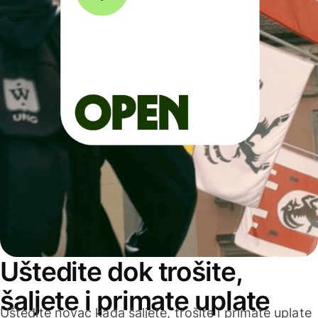
Uštedite dok trošite,
šaljete i primate uplate
Uštedite novac kada šaljete, trošite i primate uplate