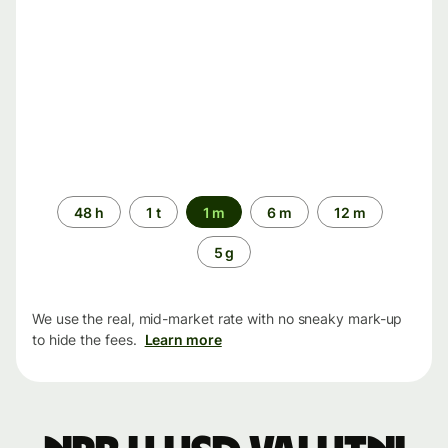
Time
48 h
1 t
1 m
6 m
12 m
period
5 g
We use the real, mid-market rate with no sneaky mark-up
to hide the fees.
Learn more