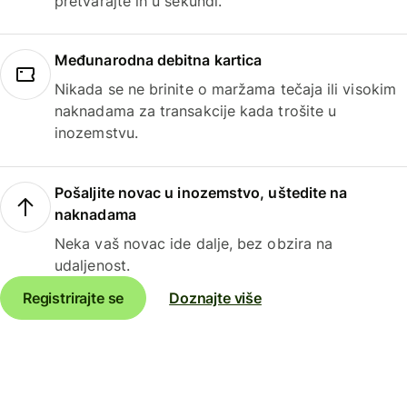
pretvarajte ih u sekundi.
Međunarodna debitna kartica
Nikada se ne brinite o maržama tečaja ili visokim
naknadama za transakcije kada trošite u
inozemstvu.
Pošaljite novac u inozemstvo, uštedite na
naknadama
Neka vaš novac ide dalje, bez obzira na
udaljenost.
Registrirajte se
Doznajte više