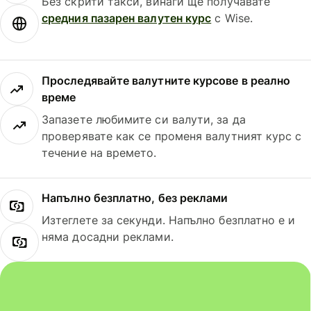
Без скрити такси, винаги ще получавате
средния пазарен валутен курс
с Wise.
Проследявайте валутните курсове в реално
време
Запазете любимите си валути, за да
проверявате как се променя валутният курс с
течение на времето.
Напълно безплатно, без реклами
Изтеглете за секунди. Напълно безплатно е и
няма досадни реклами.