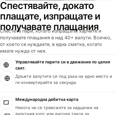
Спестявайте, докато
плащате, изпращате и
получавате плащания
Спестете пари, когато изпращате, харчите и
получавате плащания в над 40+ валути. Всичко,
от което се нуждаете, в една сметка, когато
имате нужда от нея.
Управлявайте парите си в движение по целия
свят.
Дръжте валутите си под ръка на едно място и
ги конвертирайте за секунди.
Международна дебитна карта
Никога не се тревожете за надценки на
валутния курс или високи такси за