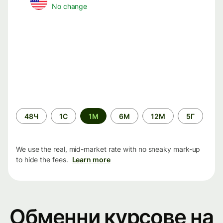
No change
Time
48Ч
1С
1М
6М
12М
5Г
period
We use the real, mid-market rate with no sneaky mark-up
to hide the fees.
Learn more
Обменни курсове на