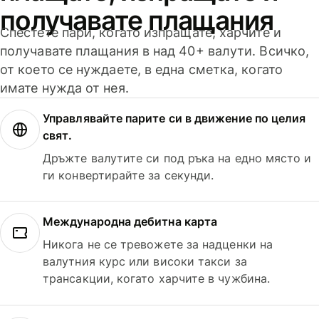
получавате плащания
Спестете пари, когато изпращате, харчите и
получавате плащания в над 40+ валути. Всичко,
от което се нуждаете, в една сметка, когато
имате нужда от нея.
Управлявайте парите си в движение по целия
свят.
Дръжте валутите си под ръка на едно място и
ги конвертирайте за секунди.
Международна дебитна карта
Никога не се тревожете за надценки на
валутния курс или високи такси за
трансакции, когато харчите в чужбина.