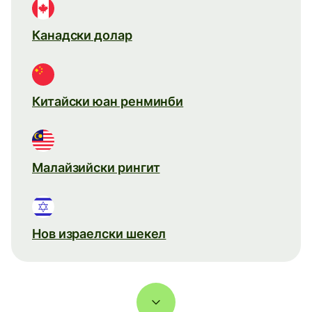
Канадски долар
Китайски юан ренминби
Малайзийски рингит
Нов израелски шекел