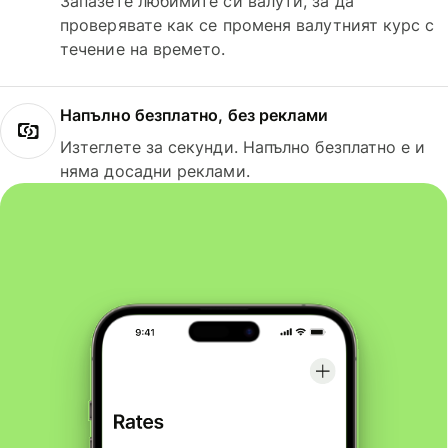
Запазете любимите си валути, за да
проверявате как се променя валутният курс с
течение на времето.
Напълно безплатно, без реклами
Изтеглете за секунди. Напълно безплатно е и
няма досадни реклами.