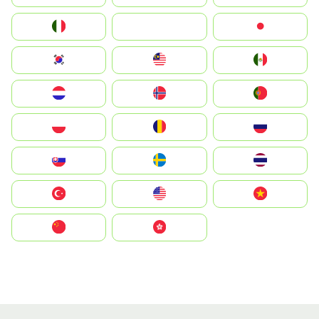
Italia
JA
Japan
South Korea
Malay
Mexico
Nederland
Norge
Portugal
Polska
România
Россия
Slovensko
Ruoŧŧa
ไทย
Türkiye
United States
Vietnam
中国
中國香港特別行政區