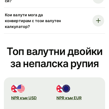
си?
Кои валути мога да
конвертирам с този валутен
калкулатор?
Топ валутни двойки
за непалска рупия
NPR към USD
NPR към EUR