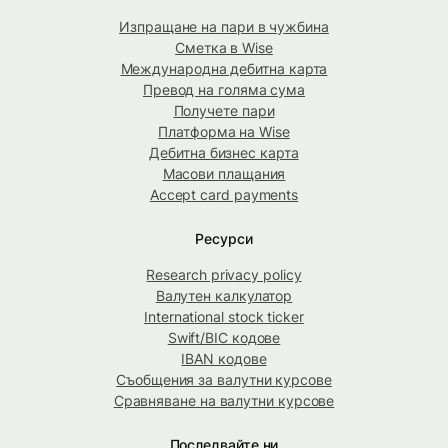
Изпращане на пари в чужбина
Сметка в Wise
Международна дебитна карта
Превод на голяма сума
Получете пари
Платформа на Wise
Дебитна бизнес карта
Масови плащания
Accept card payments
Ресурси
Research privacy policy
Валутен калкулатор
International stock ticker
Swift/BIC кодове
IBAN кодове
Съобщения за валутни курсове
Сравняване на валутни курсове
Последвайте ни