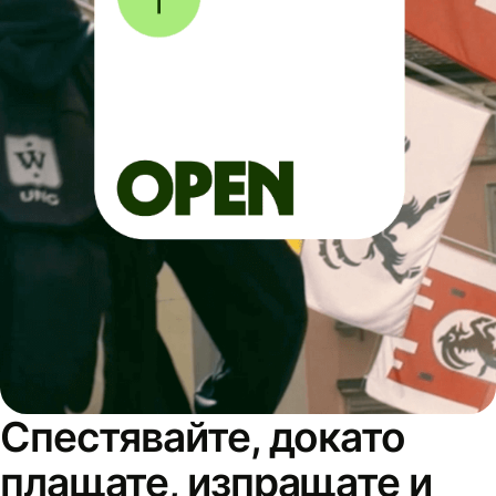
Спестявайте, докато
плащате, изпращате и