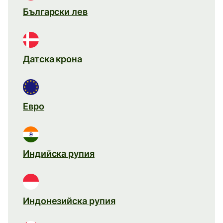
Български лев
Датска крона
Евро
Индийска рупия
Индонезийска рупия