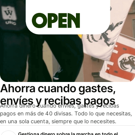
Ahorra cuando gastes,
envíes y recibas pagos
Ahorra dinero cuando envíes, gastes y recibas
pagos en más de 40 divisas. Todo lo que necesitas,
en una sola cuenta, siempre que lo necesites.
Gestiona dinero sobre la marcha en todo el