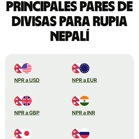
Principales pares de
divisas para rupia
nepalí
NPR a USD
NPR a EUR
NPR a GBP
NPR a INR