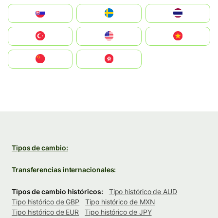
Slovensko
Ruoŧŧa
ไทย
Türkiye
United States
Vietnam
中国
中國香港特別行政區
Tipos de cambio:
Transferencias internacionales:
Tipos de cambio históricos:
Tipo histórico de AUD
Tipo histórico de GBP
Tipo histórico de MXN
Tipo histórico de EUR
Tipo histórico de JPY