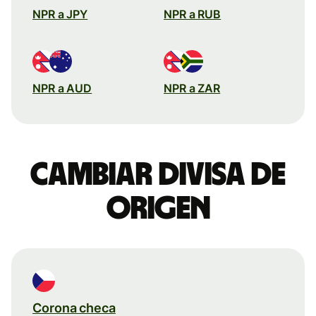
NPR a JPY
NPR a RUB
NPR a AUD
NPR a ZAR
Cambiar divisa de
origen
Corona checa