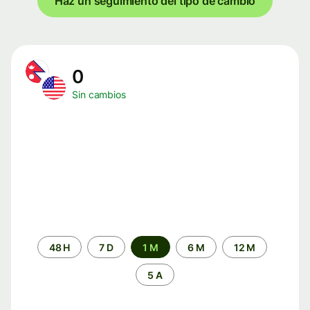
Haz un seguimiento del tipo de cambio
0
Sin cambios
Periodo
48 H
7 D
1 M
6 M
12 M
de
tiempo
5 A