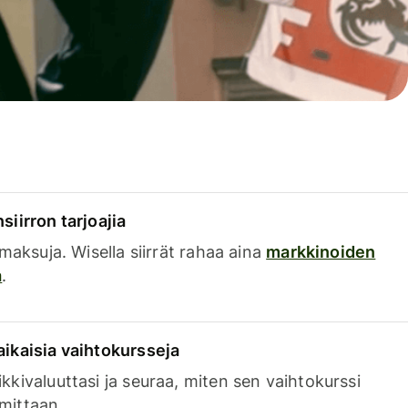
siirron tarjoajia
a maksuja. Wisella siirrät rahaa aina
markkinoiden
a
.
aikaisia vaihtokursseja
kkivaluuttasi ja seuraa, miten sen vaihtokurssi
mittaan.