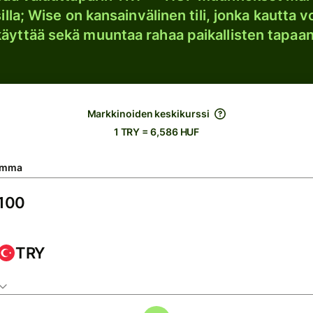
lla; Wise on kansainvälinen tili, jonka kautta vo
käyttää sekä muuntaa rahaa paikallisten tapaan
Markkinoiden keskikurssi
1 TRY = 6,586 HUF
umma
TRY