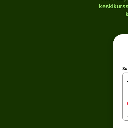
keskikurssi
S