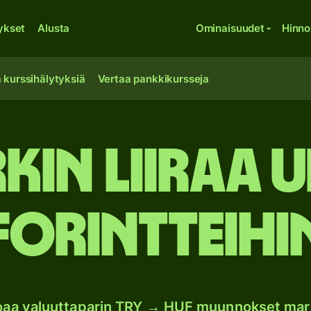
ykset
Alusta
Ominaisuudet
Hinno
 kurssihälytyksiä
Vertaa pankkikursseja
rkin liiraa 
forintteihi
joaa valuuttaparin TRY → HUF muunnokset mar