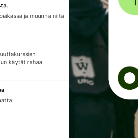
sta.
 paikassa ja muunna niitä
luuttakurssien
 kun käytät rahaa
sa
matta.