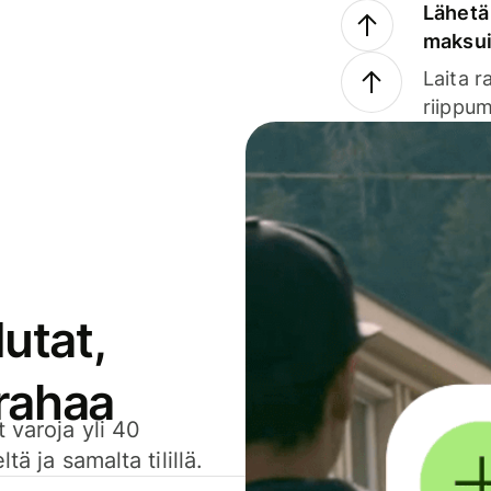
Lähetä 
maksu
Laita r
riippum
utat,
 rahaa
 varoja yli 40
ä ja samalta tilillä.