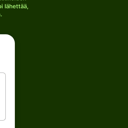
i lähettää,
.