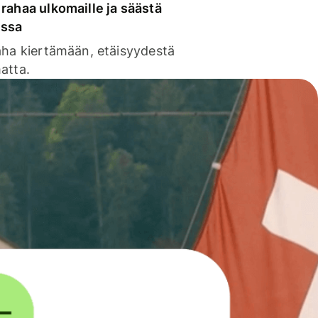
rahaa ulkomaille ja säästä
issa
aha kiertämään, etäisyydestä
atta.