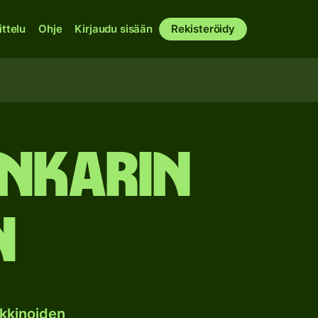
ittelu
Ohje
Kirjaudu sisään
Rekisteröidy
Unkarin
n
kkinoiden