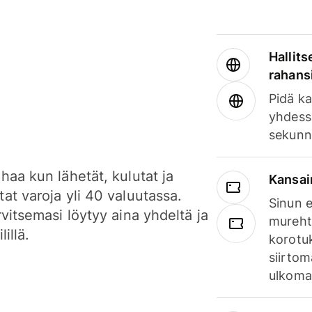
Hallits
rahansi
Pidä ka
yhdess
sekunn
haa kun lähetät, kulutat ja
Kansai
at varoja yli 40 valuutassa.
Sinun e
rvitsemasi löytyy aina yhdeltä ja
mureht
lillä.
korotuk
siirtom
ulkomai