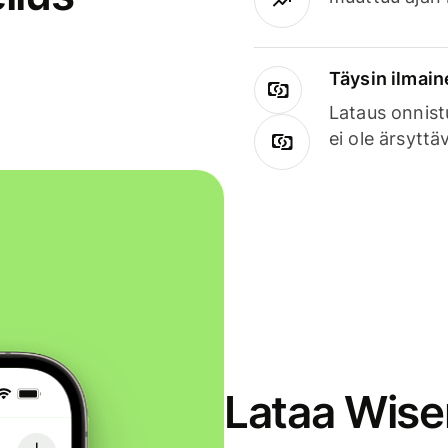
Täysin ilmain
Lataus onnist
ei ole ärsyttä
Lataa Wise