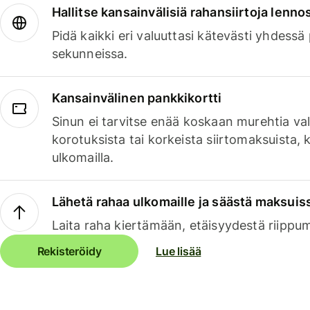
Hallitse kansainvälisiä rahansiirtoja lenno
Pidä kaikki eri valuuttasi kätevästi yhdessä
sekunneissa.
Kansainvälinen pankkikortti
Sinun ei tarvitse enää koskaan murehtia va
korotuksista tai korkeista siirtomaksuista,
ulkomailla.
Lähetä rahaa ulkomaille ja säästä maksuis
Laita raha kiertämään, etäisyydestä riippu
Rekisteröidy
Lue lisää