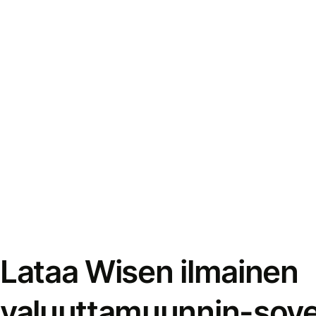
Lataa Wisen ilmainen
valuuttamuunnin-sove