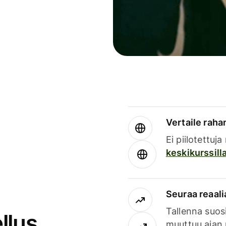
Vertaile rahan
Ei piilotettuj
keskikurssill
Seuraa reaali
Tallenna suosi
llus
muuttuu ajan 