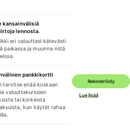
e kansainvälisiä
irtoja lennosta.
ikki eri valuuttasi kätevästi
ä paikassa ja muunna niitä
eissa.
nvälinen pankkikortti
Rekisteröidy
i tarvitse enää koskaan
ia valuuttakurssien
Lue lisää
sista tai korkeista
aksuista, kun käytät rahaa
lla.