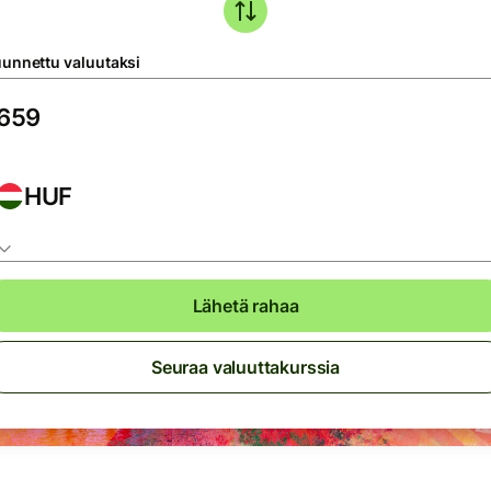
unnettu valuutaksi
HUF
Lähetä rahaa
Seuraa valuuttakurssia