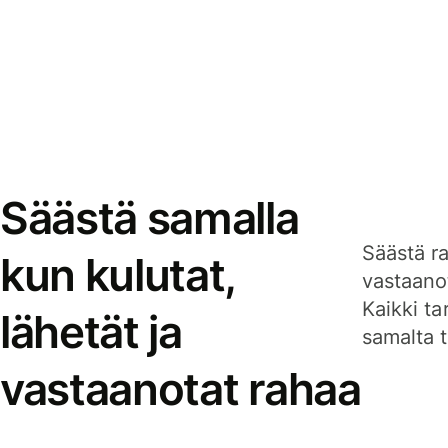
Säästä samalla
Säästä ra
kun kulutat,
vastaanot
Kaikki ta
lähetät ja
samalta ti
vastaanotat rahaa