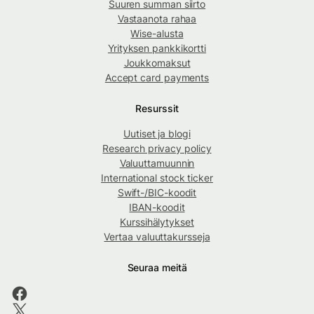
Suuren summan siirto
Vastaanota rahaa
Wise-alusta
Yrityksen pankkikortti
Joukkomaksut
Accept card payments
Resurssit
Uutiset ja blogi
Research privacy policy
Valuuttamuunnin
International stock ticker
Swift-/BIC-koodit
IBAN-koodit
Kurssihälytykset
Vertaa valuuttakursseja
Seuraa meitä