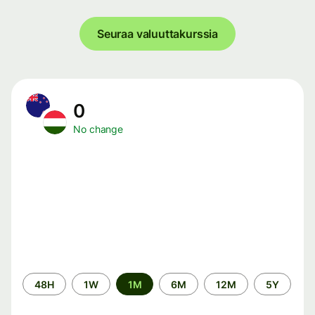
Seuraa valuuttakurssia
0
No change
Time
48H
1W
1M
6M
12M
5Y
period