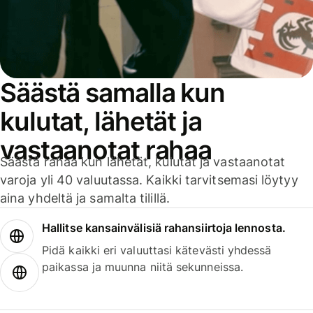
Säästä samalla kun
kulutat, lähetät ja
vastaanotat rahaa
Säästä rahaa kun lähetät, kulutat ja vastaanotat
varoja yli 40 valuutassa. Kaikki tarvitsemasi löytyy
aina yhdeltä ja samalta tilillä.
Hallitse kansainvälisiä rahansiirtoja lennosta.
Pidä kaikki eri valuuttasi kätevästi yhdessä
paikassa ja muunna niitä sekunneissa.