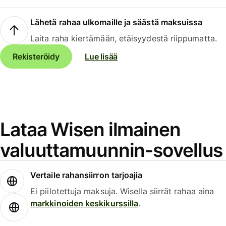
Lähetä rahaa ulkomaille ja säästä maksuissa
Laita raha kiertämään, etäisyydestä riippumatta.
Rekisteröidy
Lue lisää
Lataa Wisen ilmainen
valuuttamuunnin-sovellus
Vertaile rahansiirron tarjoajia
Ei piilotettuja maksuja. Wisella siirrät rahaa aina
markkinoiden keskikurssilla
.