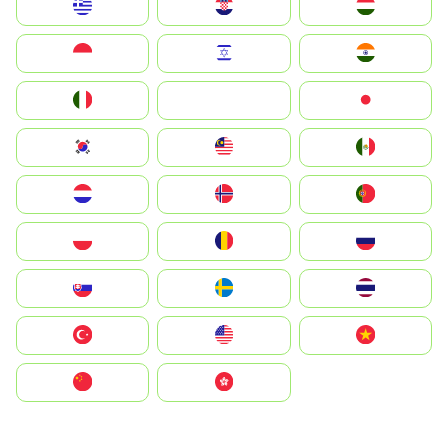
Greece
Hrvatska
Magyarország
Indonesia
Israel
India
Italia
JA
Japan
South Korea
Malay
Mexico
Nederland
Norge
Portugal
Polska
România
Россия
Slovensko
Ruoŧŧa
ไทย
Türkiye
United States
Vietnam
中国
中國香港特別行政區