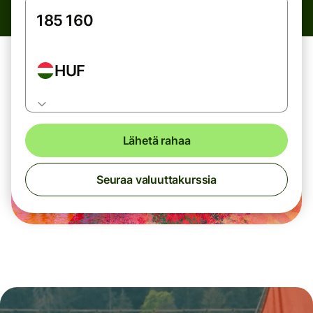
HUF
Lähetä rahaa
Seuraa valuuttakurssia