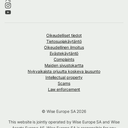
Oikeudelliset tiedot
Tietosuojakäytäntö
Oikeudellinen ilmoitus
Evästekäytäntö
Complaints
Maiden sivustokartta
Nykyaikaista orjuutta koskeva lausunto
Intellectual property
Scams
Law enforcement
© Wise Europe SA 2026
This website is jointly operated by Wise Europe SA and Wise
Assets Europe AS. Wise Europe SA is responsible for any