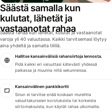
Säästä samalla kun
kulutat, lähetät ja
vastaanotat rahaa
Säästä rahaa kun lähetät, kulutat ja vastaanotat
varoja yli 40 valuutassa. Kaikki tarvitsemasi löytyy
aina yhdeltä ja samalta tilillä.
Hallitse kansainvälisiä rahansiirtoja lennosta.
Pidä kaikki eri valuuttasi kätevästi yhdessä
paikassa ja muunna niitä sekunneissa.
Kansainvälinen pankkikortti
Sinun ei tarvitse enää koskaan murehtia
valuuttakurssien korotuksista tai korkeista
siirtomaksuista, kun käytät rahaa ulkomailla.