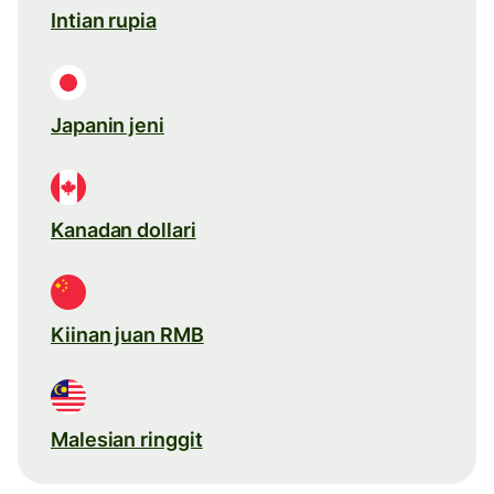
Intian rupia
Japanin jeni
Kanadan dollari
Kiinan juan RMB
Malesian ringgit