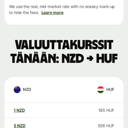
We use the real, mid-market rate with no sneaky mark-up
to hide the fees.
Learn more
Valuuttakurssit
tänään: NZD → HUF
NZD
HUF
1
NZD
185
HUF
5
NZD
926
HUF