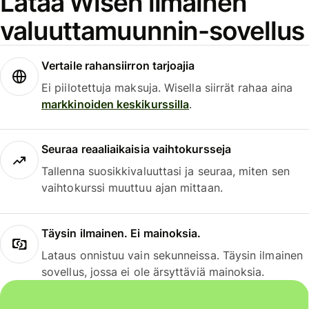
Lataa Wisen ilmainen
valuuttamuunnin-sovellus
Vertaile rahansiirron tarjoajia
Ei piilotettuja maksuja. Wisella siirrät rahaa aina
markkinoiden keskikurssilla
.
Seuraa reaaliaikaisia vaihtokursseja
Tallenna suosikkivaluuttasi ja seuraa, miten sen
vaihtokurssi muuttuu ajan mittaan.
Täysin ilmainen. Ei mainoksia.
Lataus onnistuu vain sekunneissa. Täysin ilmainen
sovellus, jossa ei ole ärsyttäviä mainoksia.