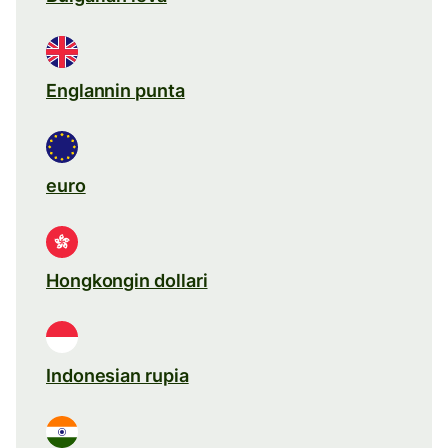
Englannin punta
euro
Hongkongin dollari
Indonesian rupia