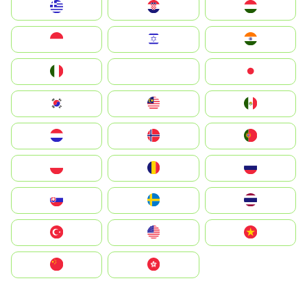
Greece
Hrvatska
Magyarország
Indonesia
Israel
India
Italia
JA
Japan
South Korea
Malay
Mexico
Nederland
Norge
Portugal
Polska
România
Россия
Slovensko
Ruoŧŧa
ไทย
Türkiye
United States
Vietnam
中国
中國香港特別行政區