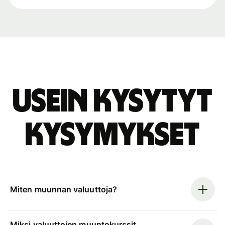
Usein kysytyt
kysymykset
Miten muunnan valuuttoja?
Miksi valuuttojen muuntokurssit