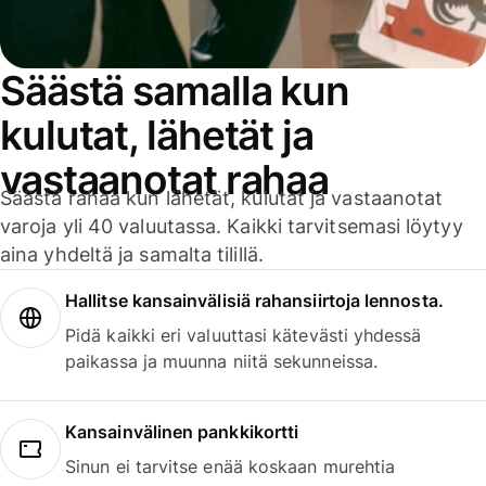
Säästä samalla kun
kulutat, lähetät ja
vastaanotat rahaa
Säästä rahaa kun lähetät, kulutat ja vastaanotat
varoja yli 40 valuutassa. Kaikki tarvitsemasi löytyy
aina yhdeltä ja samalta tilillä.
Hallitse kansainvälisiä rahansiirtoja lennosta.
Pidä kaikki eri valuuttasi kätevästi yhdessä
paikassa ja muunna niitä sekunneissa.
Kansainvälinen pankkikortti
Sinun ei tarvitse enää koskaan murehtia