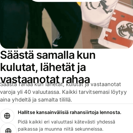
Säästä samalla kun
kulutat, lähetät ja
vastaanotat rahaa
Säästä rahaa kun lähetät, kulutat ja vastaanotat
varoja yli 40 valuutassa. Kaikki tarvitsemasi löytyy
aina yhdeltä ja samalta tilillä.
Hallitse kansainvälisiä rahansiirtoja lennosta.
Pidä kaikki eri valuuttasi kätevästi yhdessä
paikassa ja muunna niitä sekunneissa.