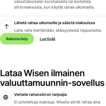
valuuttakurssien korotuksista tai korkeista
siirtomaksuista, kun käytät rahaa ulkomailla.
Lähetä rahaa ulkomaille ja säästä maksuissa
Laita raha kiertämään, etäisyydestä riippumatta.
Rekisteröidy
Lue lisää
Lataa Wisen ilmainen
valuuttamuunnin-sovellus
Vertaile rahansiirron tarjoajia
Ei piilotettuja maksuja. Wisella siirrät rahaa aina