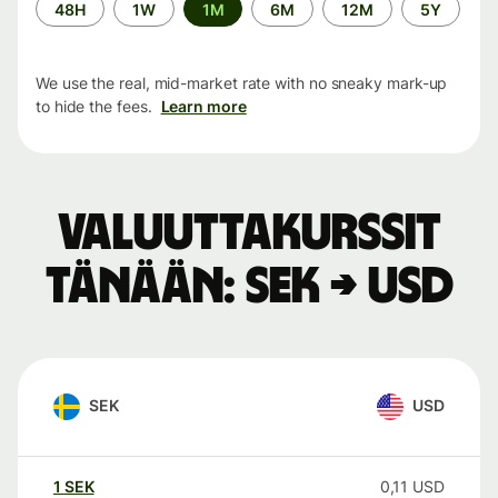
Time
48H
1W
1M
6M
12M
5Y
period
We use the real, mid-market rate with no sneaky mark-up
to hide the fees.
Learn more
Valuuttakurssit
tänään: SEK → USD
SEK
USD
1
SEK
0,11
USD