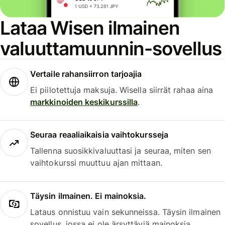
Lataa Wisen ilmainen
valuuttamuunnin-sovellus
Vertaile rahansiirron tarjoajia
Ei piilotettuja maksuja. Wisella siirrät rahaa aina
markkinoiden keskikurssilla
.
Seuraa reaaliaikaisia vaihtokursseja
Tallenna suosikkivaluuttasi ja seuraa, miten sen
vaihtokurssi muuttuu ajan mittaan.
Täysin ilmainen. Ei mainoksia.
Lataus onnistuu vain sekunneissa. Täysin ilmainen
sovellus, jossa ei ole ärsyttäviä mainoksia.