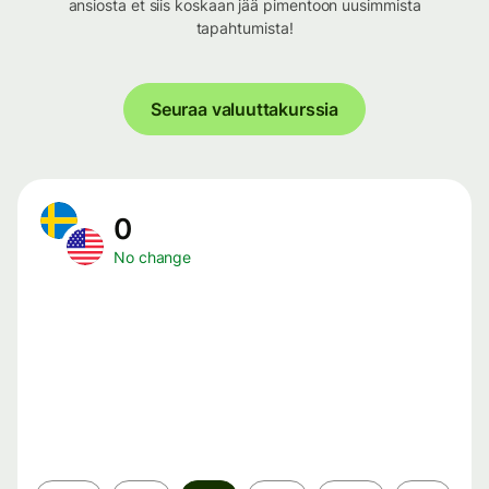
ansiosta et siis koskaan jää pimentoon uusimmista
tapahtumista!
Seuraa valuuttakurssia
0
No change