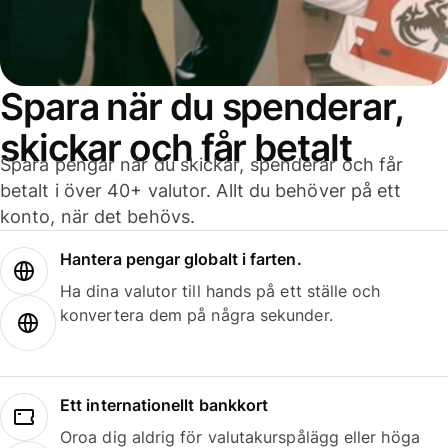
Spara när du spenderar,
skickar och får betalt
Spara pengar när du skickar, spenderar och får
betalt i över 40+ valutor. Allt du behöver på ett
konto, när det behövs.
Hantera pengar globalt i farten.
Ha dina valutor till hands på ett ställe och
konvertera dem på några sekunder.
Ett internationellt bankkort
Oroa dig aldrig för valutakurspålägg eller höga