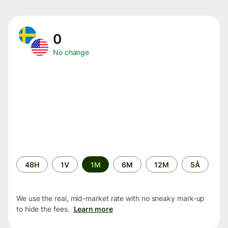
0
No change
Time
48H
1V
1M
6M
12M
5Å
period
We use the real, mid-market rate with no sneaky mark-up
to hide the fees.
Learn more