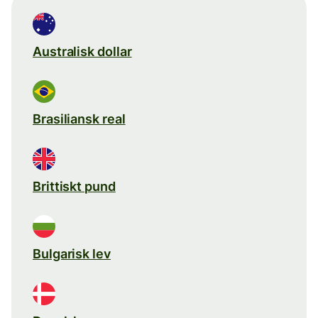
Australisk dollar
Brasiliansk real
Brittiskt pund
Bulgarisk lev