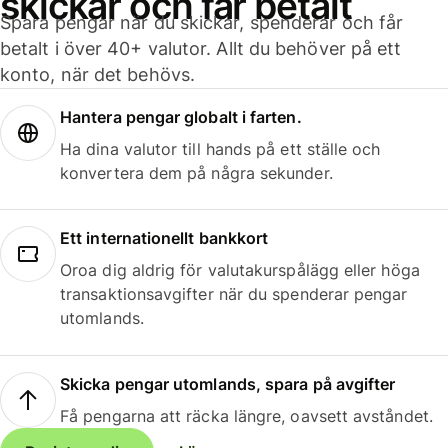
skickar och får betalt
Spara pengar när du skickar, spenderar och får
betalt i över 40+ valutor. Allt du behöver på ett
konto, när det behövs.
Hantera pengar globalt i farten.
Ha dina valutor till hands på ett ställe och
konvertera dem på några sekunder.
Ett internationellt bankkort
Oroa dig aldrig för valutakurspålägg eller höga
transaktionsavgifter när du spenderar pengar
utomlands.
Skicka pengar utomlands, spara på avgifter
Få pengarna att räcka längre, oavsett avståndet.