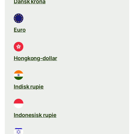
Dansk krona
Euro
Hongkong-dollar
Indisk rupie
Indonesisk rupie