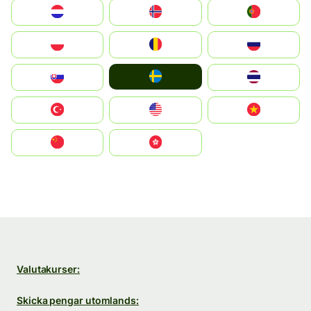
Nederland
Norge
Portugal
Polska
România
Россия
Ruoŧŧa
Slovensko
ไทย
Türkiye
United States
Vietnam
中国
中國香港特別行政區
Valutakurser:
Skicka pengar utomlands: