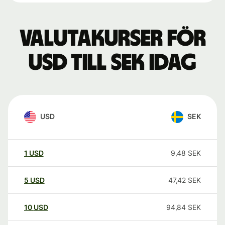
Valutakurser för
USD till SEK idag
USD
SEK
1
USD
9,48
SEK
5
USD
47,42
SEK
10
USD
94,84
SEK