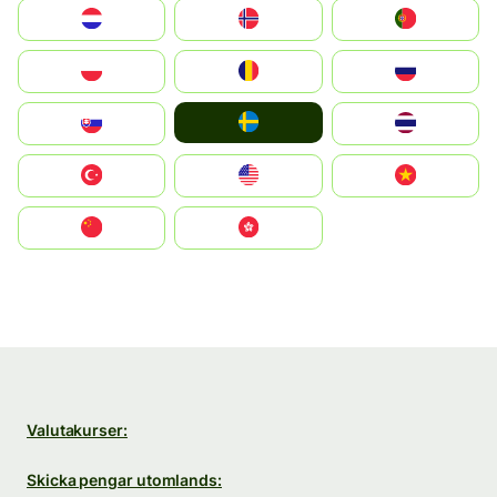
Nederland
Norge
Portugal
Polska
România
Россия
Ruoŧŧa
Slovensko
ไทย
Türkiye
United States
Vietnam
中国
中國香港特別行政區
Valutakurser:
Skicka pengar utomlands: