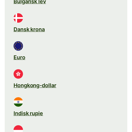
Bulgarisk lev
Dansk krona
Euro
Hongkong-dollar
Indisk rupie