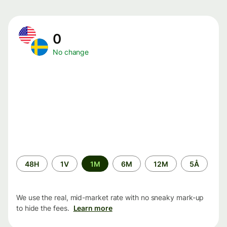
0
No change
Time
48H
1V
1M
6M
12M
5Å
period
We use the real, mid-market rate with no sneaky mark-up
to hide the fees.
Learn more