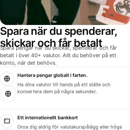
Spara när du spenderar,
skickar och får betalt
Spara pengar när du skickar, spenderar och får
betalt i över 40+ valutor. Allt du behöver på ett
konto, när det behövs.
Hantera pengar globalt i farten.
Ha dina valutor till hands på ett ställe och
konvertera dem på några sekunder.
Ett internationellt bankkort
Oroa dig aldrig för valutakurspålägg eller höga