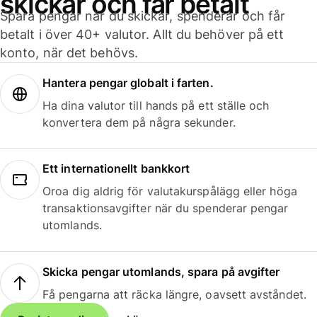
skickar och får betalt
Spara pengar när du skickar, spenderar och får
betalt i över 40+ valutor. Allt du behöver på ett
konto, när det behövs.
Hantera pengar globalt i farten.
Ha dina valutor till hands på ett ställe och
konvertera dem på några sekunder.
Ett internationellt bankkort
Oroa dig aldrig för valutakurspålägg eller höga
transaktionsavgifter när du spenderar pengar
utomlands.
Skicka pengar utomlands, spara på avgifter
Få pengarna att räcka längre, oavsett avståndet.