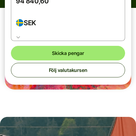
SEK
Skicka pengar
Följ valutakursen