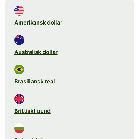
Amerikansk dollar
Australisk dollar
Brasiliansk real
Brittiskt pund