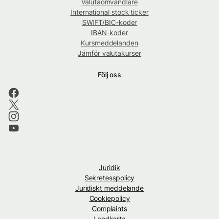
Valutaomvandlare
International stock ticker
SWIFT/BIC-koder
IBAN-koder
Kursmeddelanden
Jämför valutakurser
Följ oss
Juridik
Sekretesspolicy
Juridiskt meddelande
Cookiepolicy
Complaints
Landkarta