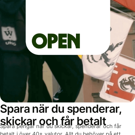
Spara när du spenderar,
skickar och får betalt
Spara pengar när du skickar, spenderar och får
betalt i över 40+ valutor. Allt du behöver på ett