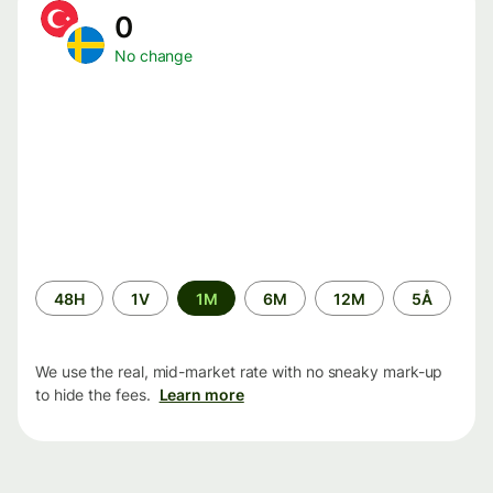
0
No change
Time
48H
1V
1M
6M
12M
5Å
period
We use the real, mid-market rate with no sneaky mark-up
to hide the fees.
Learn more