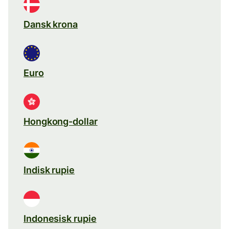
Dansk krona
Euro
Hongkong-dollar
Indisk rupie
Indonesisk rupie