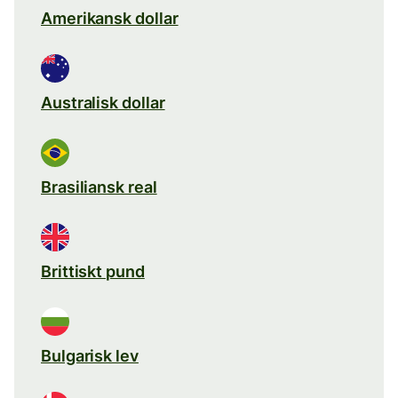
Amerikansk dollar
Australisk dollar
Brasiliansk real
Brittiskt pund
Bulgarisk lev