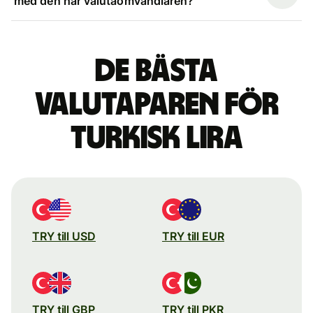
med den här valutaomvandlaren?
De bästa
valutaparen för
turkisk lira
TRY till USD
TRY till EUR
TRY till GBP
TRY till PKR