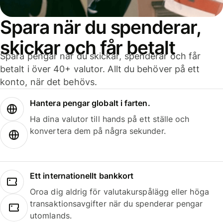
Spara när du spenderar,
skickar och får betalt
Spara pengar när du skickar, spenderar och får
betalt i över 40+ valutor. Allt du behöver på ett
konto, när det behövs.
Hantera pengar globalt i farten.
Ha dina valutor till hands på ett ställe och
konvertera dem på några sekunder.
Ett internationellt bankkort
Oroa dig aldrig för valutakurspålägg eller höga
transaktionsavgifter när du spenderar pengar
utomlands.