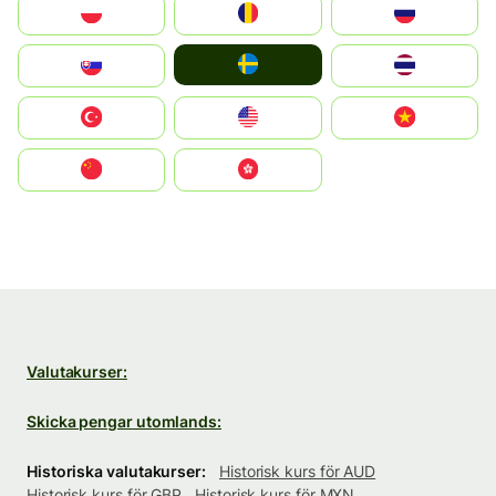
Polska
România
Россия
Ruoŧŧa
Slovensko
ไทย
Türkiye
United States
Vietnam
中国
中國香港特別行政區
Valutakurser:
Skicka pengar utomlands:
Historiska valutakurser:
Historisk kurs för AUD
Historisk kurs för GBP
Historisk kurs för MXN