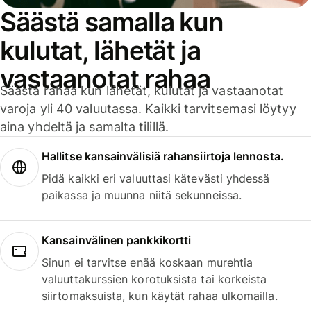
Säästä samalla kun
kulutat, lähetät ja
vastaanotat rahaa
Säästä rahaa kun lähetät, kulutat ja vastaanotat
varoja yli 40 valuutassa. Kaikki tarvitsemasi löytyy
aina yhdeltä ja samalta tilillä.
Hallitse kansainvälisiä rahansiirtoja lennosta.
Pidä kaikki eri valuuttasi kätevästi yhdessä
paikassa ja muunna niitä sekunneissa.
Kansainvälinen pankkikortti
Sinun ei tarvitse enää koskaan murehtia
valuuttakurssien korotuksista tai korkeista
siirtomaksuista, kun käytät rahaa ulkomailla.