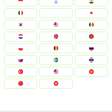
Indonesia
Israel
India
Italia
JA
Japan
South Korea
Malay
Mexico
Nederland
Norge
Portugal
Polska
România
Россия
Slovensko
Ruoŧŧa
ไทย
Türkiye
United States
Vietnam
中国
中國香港特別行政區