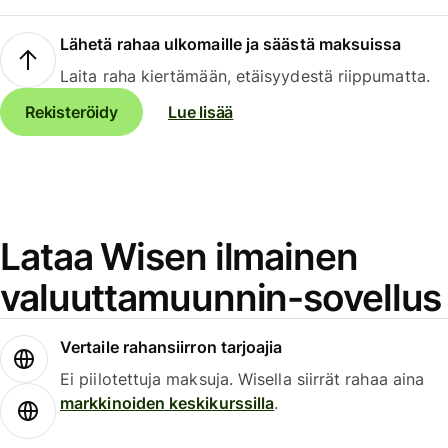
Lähetä rahaa ulkomaille ja säästä maksuissa
Laita raha kiertämään, etäisyydestä riippumatta.
Rekisteröidy
Lue lisää
Lataa Wisen ilmainen
valuuttamuunnin-sovellus
Vertaile rahansiirron tarjoajia
Ei piilotettuja maksuja. Wisella siirrät rahaa aina
markkinoiden keskikurssilla
.