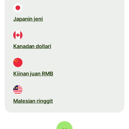
Japanin jeni
Kanadan dollari
Kiinan juan RMB
Malesian ringgit