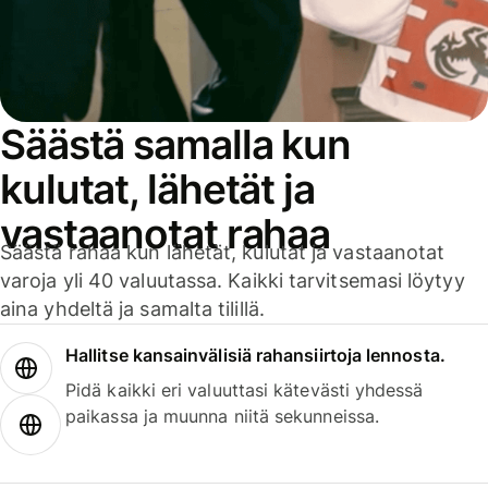
Säästä samalla kun
kulutat, lähetät ja
vastaanotat rahaa
Säästä rahaa kun lähetät, kulutat ja vastaanotat
varoja yli 40 valuutassa. Kaikki tarvitsemasi löytyy
aina yhdeltä ja samalta tilillä.
Hallitse kansainvälisiä rahansiirtoja lennosta.
Pidä kaikki eri valuuttasi kätevästi yhdessä
paikassa ja muunna niitä sekunneissa.