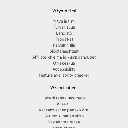
Yritys ja tiimi
Yritys ja tiimi
Turvallisuus
Lehdistö
Työpaikat
Palvelun tila
Sijoittajasuhteet
Affiliate-ohjelma ja kumppanuudet
Ohjekeskus
Accessibility
Feature availability checker
Wisen tuotteet
Lähetä rahaa ulkomaille
Wise-tili
Kansainvälinen pankkikortti
Suuren summan siirto
Vastaanota rahaa
Wise-alusta