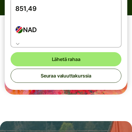
NAD
Lähetä rahaa
Seuraa valuuttakurssia