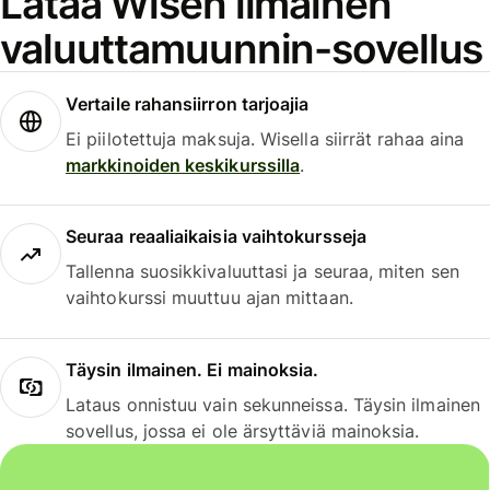
Lataa Wisen ilmainen
valuuttamuunnin-sovellus
Vertaile rahansiirron tarjoajia
Ei piilotettuja maksuja. Wisella siirrät rahaa aina
markkinoiden keskikurssilla
.
Seuraa reaaliaikaisia vaihtokursseja
Tallenna suosikkivaluuttasi ja seuraa, miten sen
vaihtokurssi muuttuu ajan mittaan.
Täysin ilmainen. Ei mainoksia.
Lataus onnistuu vain sekunneissa. Täysin ilmainen
sovellus, jossa ei ole ärsyttäviä mainoksia.