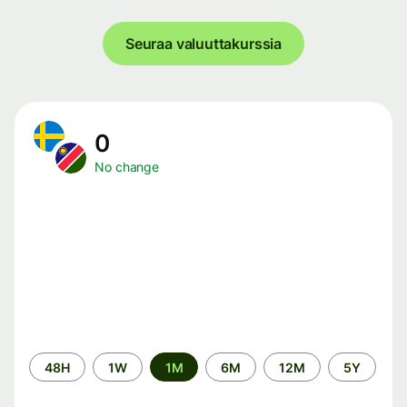
Seuraa valuuttakurssia
0
No change
Time
48H
1W
1M
6M
12M
5Y
period