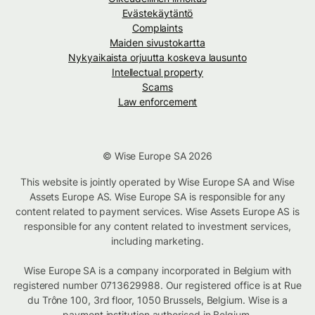
Evästekäytäntö
Complaints
Maiden sivustokartta
Nykyaikaista orjuutta koskeva lausunto
Intellectual property
Scams
Law enforcement
© Wise Europe SA 2026
This website is jointly operated by Wise Europe SA and Wise
Assets Europe AS. Wise Europe SA is responsible for any
content related to payment services. Wise Assets Europe AS is
responsible for any content related to investment services,
including marketing.
Wise Europe SA is a company incorporated in Belgium with
registered number 0713629988. Our registered office is at Rue
du Trône 100, 3rd floor, 1050 Brussels, Belgium. Wise is a
payment institution authorised in Belgium.