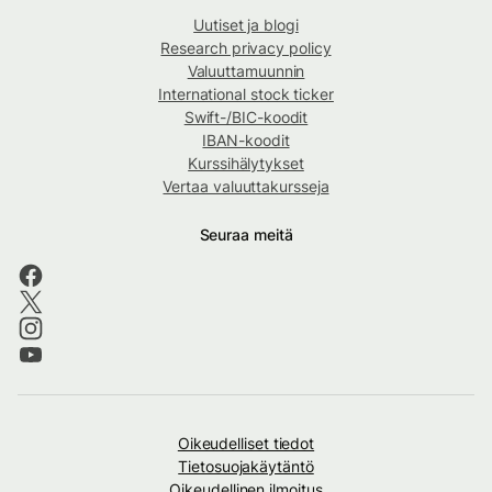
Uutiset ja blogi
Research privacy policy
Valuuttamuunnin
International stock ticker
Swift-/BIC-koodit
IBAN-koodit
Kurssihälytykset
Vertaa valuuttakursseja
Seuraa meitä
Oikeudelliset tiedot
Tietosuojakäytäntö
Oikeudellinen ilmoitus