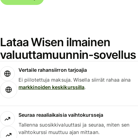
Lataa Wisen ilmainen
valuuttamuunnin-sovellus
Vertaile rahansiirron tarjoajia
Ei piilotettuja maksuja. Wisella siirrät rahaa aina
markkinoiden keskikurssilla
.
Seuraa reaaliaikaisia vaihtokursseja
Tallenna suosikkivaluuttasi ja seuraa, miten sen
vaihtokurssi muuttuu ajan mittaan.