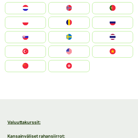
Nederland
Norge
Portugal
Polska
România
Россия
Slovensko
Ruoŧŧa
ไทย
Türkiye
United States
Vietnam
中国
中國香港特別行政區
Valuuttakurssit:
Kansainväliset rahansiirrot: