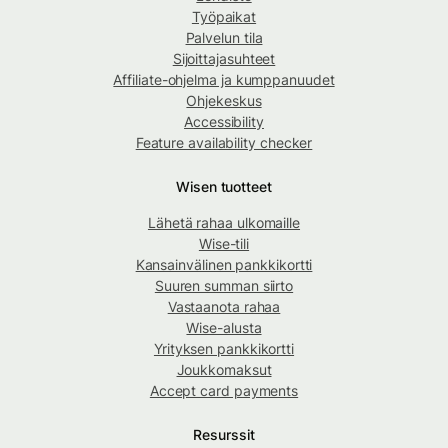
Työpaikat
Palvelun tila
Sijoittajasuhteet
Affiliate-ohjelma ja kumppanuudet
Ohjekeskus
Accessibility
Feature availability checker
Wisen tuotteet
Lähetä rahaa ulkomaille
Wise-tili
Kansainvälinen pankkikortti
Suuren summan siirto
Vastaanota rahaa
Wise-alusta
Yrityksen pankkikortti
Joukkomaksut
Accept card payments
Resurssit