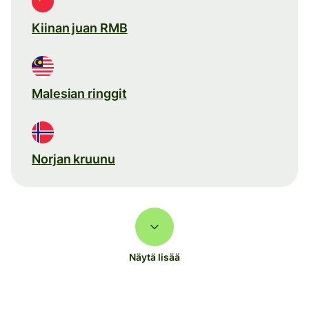
Kiinan juan RMB
Malesian ringgit
Norjan kruunu
Näytä lisää