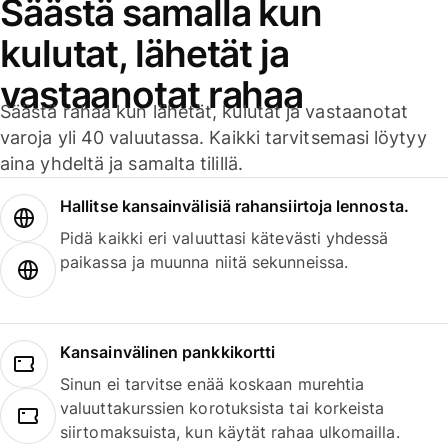
Säästä samalla kun
kulutat, lähetät ja
vastaanotat rahaa
Säästä rahaa kun lähetät, kulutat ja vastaanotat
varoja yli 40 valuutassa. Kaikki tarvitsemasi löytyy
aina yhdeltä ja samalta tilillä.
Hallitse kansainvälisiä rahansiirtoja lennosta.
Pidä kaikki eri valuuttasi kätevästi yhdessä
paikassa ja muunna niitä sekunneissa.
Kansainvälinen pankkikortti
Sinun ei tarvitse enää koskaan murehtia
valuuttakurssien korotuksista tai korkeista
siirtomaksuista, kun käytät rahaa ulkomailla.