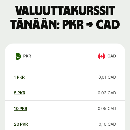
Valuuttakurssit
tänään: PKR → CAD
PKR
CAD
1
PKR
0,01
CAD
5
PKR
0,03
CAD
10
PKR
0,05
CAD
20
PKR
0,10
CAD