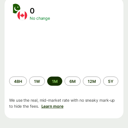
0
No change
Time
48H
1W
1M
6M
12M
5Y
period
We use the real, mid-market rate with no sneaky mark-up
to hide the fees.
Learn more