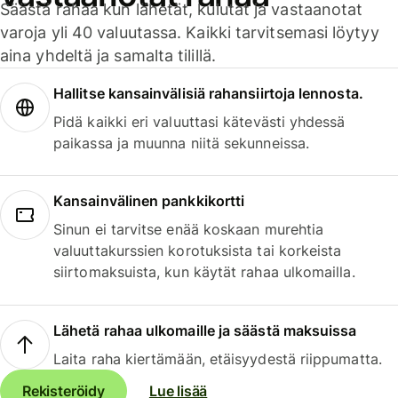
Säästä rahaa kun lähetät, kulutat ja vastaanotat
varoja yli 40 valuutassa. Kaikki tarvitsemasi löytyy
aina yhdeltä ja samalta tilillä.
Hallitse kansainvälisiä rahansiirtoja lennosta.
Pidä kaikki eri valuuttasi kätevästi yhdessä
paikassa ja muunna niitä sekunneissa.
Kansainvälinen pankkikortti
Sinun ei tarvitse enää koskaan murehtia
valuuttakurssien korotuksista tai korkeista
siirtomaksuista, kun käytät rahaa ulkomailla.
Lähetä rahaa ulkomaille ja säästä maksuissa
Laita raha kiertämään, etäisyydestä riippumatta.
Rekisteröidy
Lue lisää