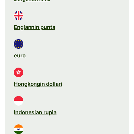
Englannin punta
euro
Hongkongin dollari
Indonesian rupia