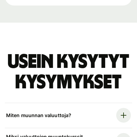
Usein kysytyt
kysymykset
Miten muunnan valuuttoja?
Miksi valuuttojen muuntokurssit