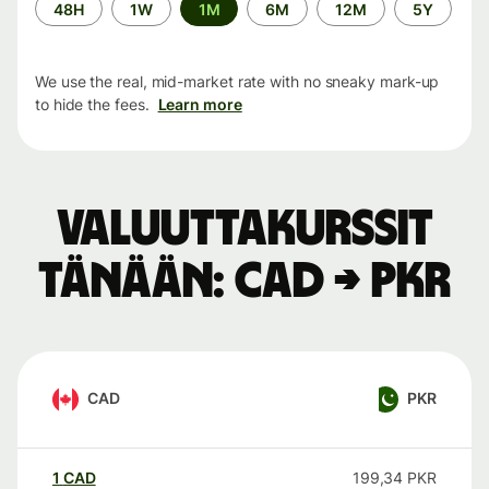
Time
48H
1W
1M
6M
12M
5Y
period
We use the real, mid-market rate with no sneaky mark-up
to hide the fees.
Learn more
Valuuttakurssit
tänään: CAD → PKR
CAD
PKR
1
CAD
199,34
PKR