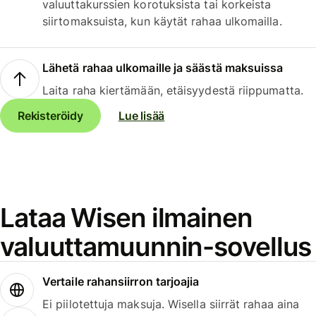
valuuttakurssien korotuksista tai korkeista
siirtomaksuista, kun käytät rahaa ulkomailla.
Lähetä rahaa ulkomaille ja säästä maksuissa
Laita raha kiertämään, etäisyydestä riippumatta.
Rekisteröidy
Lue lisää
Lataa Wisen ilmainen
valuuttamuunnin-sovellus
Vertaile rahansiirron tarjoajia
Ei piilotettuja maksuja. Wisella siirrät rahaa aina