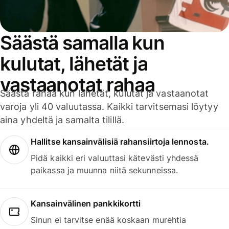
Säästä samalla kun
kulutat, lähetät ja
vastaanotat rahaa
Säästä rahaa kun lähetät, kulutat ja vastaanotat
varoja yli 40 valuutassa. Kaikki tarvitsemasi löytyy
aina yhdeltä ja samalta tilillä.
Hallitse kansainvälisiä rahansiirtoja lennosta.
Pidä kaikki eri valuuttasi kätevästi yhdessä
paikassa ja muunna niitä sekunneissa.
Kansainvälinen pankkikortti
Sinun ei tarvitse enää koskaan murehtia