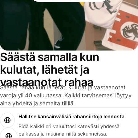
Säästä samalla kun
kulutat, lähetät ja
vastaanotat rahaa
Säästä rahaa kun lähetät, kulutat ja vastaanotat
varoja yli 40 valuutassa. Kaikki tarvitsemasi löytyy
aina yhdeltä ja samalta tilillä.
Hallitse kansainvälisiä rahansiirtoja lennosta.
Pidä kaikki eri valuuttasi kätevästi yhdessä
paikassa ja muunna niitä sekunneissa.