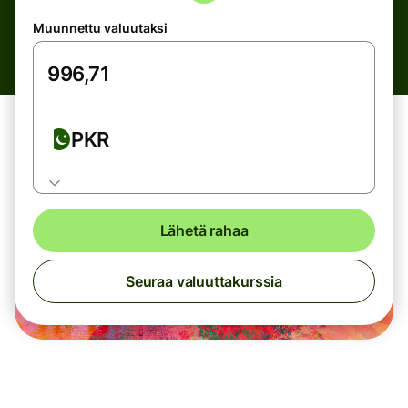
Muunnettu valuutaksi
PKR
Lähetä rahaa
Seuraa valuuttakurssia