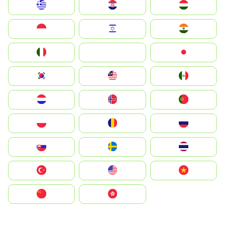
Greece
Hrvatska
Magyarország
Indonesia
Israel
India
Italia
JA
Japan
South Korea
Malay
Mexico
Nederland
Norge
Portugal
Polska
România
Россия
Slovensko
Ruoŧŧa
ไทย
Türkiye
United States
Vietnam
中国
中國香港特別行政區