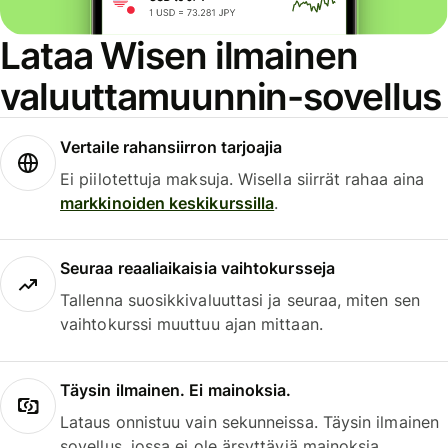
Lataa Wisen ilmainen
valuuttamuunnin-sovellus
Vertaile rahansiirron tarjoajia
Ei piilotettuja maksuja. Wisella siirrät rahaa aina
markkinoiden keskikurssilla
.
Seuraa reaaliaikaisia vaihtokursseja
Tallenna suosikkivaluuttasi ja seuraa, miten sen
vaihtokurssi muuttuu ajan mittaan.
Täysin ilmainen. Ei mainoksia.
Lataus onnistuu vain sekunneissa. Täysin ilmainen
sovellus, jossa ei ole ärsyttäviä mainoksia.