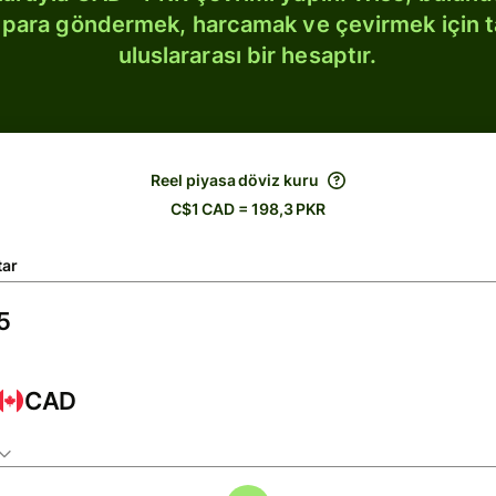
bi para göndermek, harcamak ve çevirmek için 
uluslararası bir hesaptır.
Reel piyasa döviz kuru
C$1 CAD = 198,3 PKR
tar
CAD