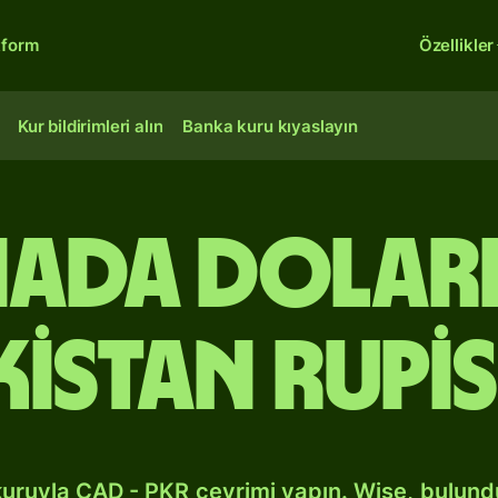
tform
Özellikler
Kur bildirimleri alın
Banka kuru kıyaslayın
nada dolar
kistan rupis
kuruyla CAD - PKR çevrimi yapın. Wise, bulun