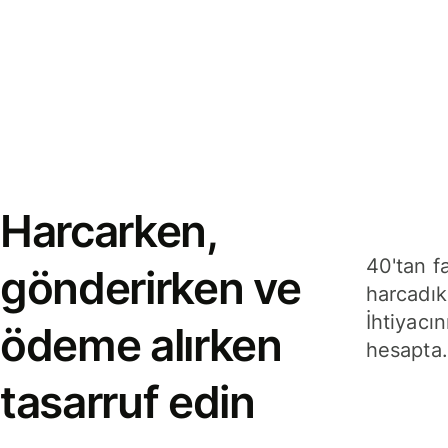
Harcarken,
40'tan f
gönderirken ve
harcadık
İhtiyacın
ödeme alırken
hesapta.
tasarruf edin