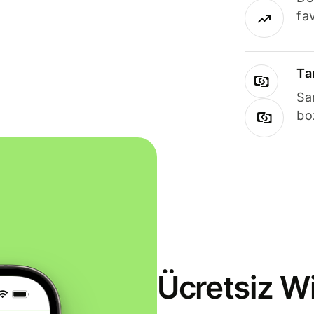
fav
Ta
Sa
bo
Ücretsiz Wi