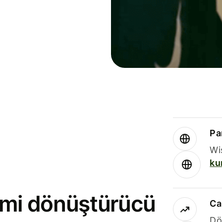
Par
Wi
ku
rimi dönüştürücü
Ca
Dö