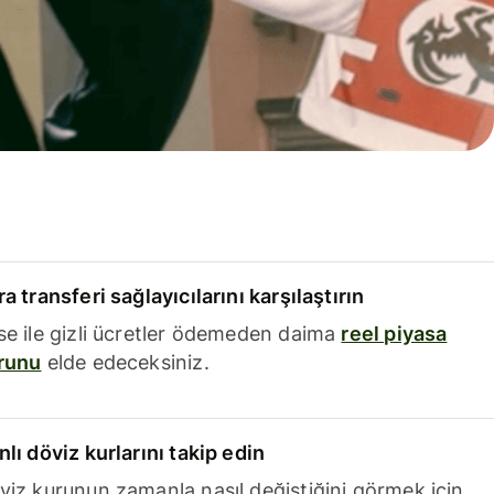
a transferi sağlayıcılarını karşılaştırın
se ile gizli ücretler ödemeden daima
reel piyasa
runu
elde edeceksiniz.
nlı döviz kurlarını takip edin
viz kurunun zamanla nasıl değiştiğini görmek için