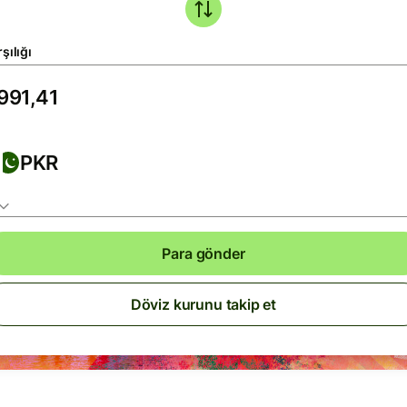
şılığı
PKR
Para gönder
Döviz kurunu takip et