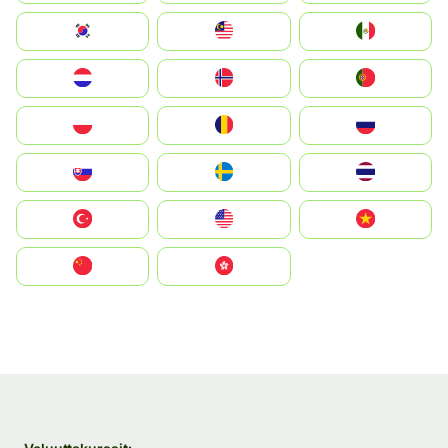
South Korea
Malay
Mexico
Nederland
Norge
Portugal
Polska
România
Россия
Slovensko
Ruoŧŧa
ไทย
Türkiye
United States
Vietnam
中国
中國香港特別行政區