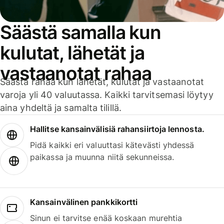
Säästä samalla kun
kulutat, lähetät ja
vastaanotat rahaa
Säästä rahaa kun lähetät, kulutat ja vastaanotat
varoja yli 40 valuutassa. Kaikki tarvitsemasi löytyy
aina yhdeltä ja samalta tilillä.
Hallitse kansainvälisiä rahansiirtoja lennosta.
Pidä kaikki eri valuuttasi kätevästi yhdessä
paikassa ja muunna niitä sekunneissa.
Kansainvälinen pankkikortti
Sinun ei tarvitse enää koskaan murehtia