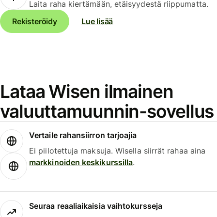
Laita raha kiertämään, etäisyydestä riippumatta.
Rekisteröidy
Lue lisää
Lataa Wisen ilmainen
valuuttamuunnin-sovellus
Vertaile rahansiirron tarjoajia
Ei piilotettuja maksuja. Wisella siirrät rahaa aina
markkinoiden keskikurssilla
.
Seuraa reaaliaikaisia vaihtokursseja