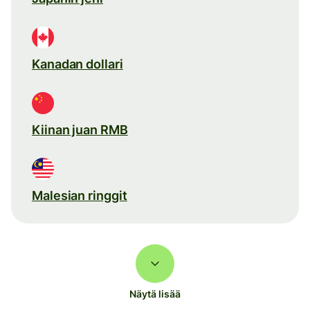
Kanadan dollari
Kiinan juan RMB
Malesian ringgit
Näytä lisää