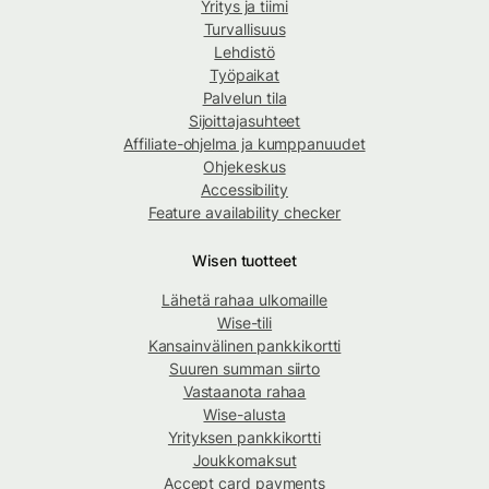
Yritys ja tiimi
Turvallisuus
Lehdistö
Työpaikat
Palvelun tila
Sijoittajasuhteet
Affiliate-ohjelma ja kumppanuudet
Ohjekeskus
Accessibility
Feature availability checker
Wisen tuotteet
Lähetä rahaa ulkomaille
Wise-tili
Kansainvälinen pankkikortti
Suuren summan siirto
Vastaanota rahaa
Wise-alusta
Yrityksen pankkikortti
Joukkomaksut
Accept card payments