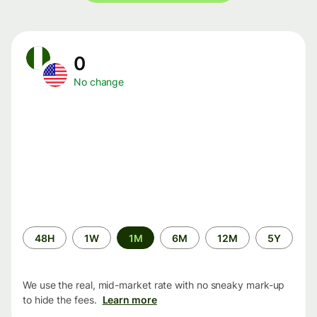
0
No change
Time
48H
1W
1M
6M
12M
5Y
period
We use the real, mid-market rate with no sneaky mark-up
to hide the fees.
Learn more