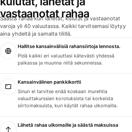
kulutat, lähetät ja
vastaanotat rahaa
Säästä rahaa kun lähetät, kulutat ja vastaanotat
varoja yli 40 valuutassa. Kaikki tarvitsemasi löytyy
aina yhdeltä ja samalta tilillä.
Hallitse kansainvälisiä rahansiirtoja lennosta.
Pidä kaikki eri valuuttasi kätevästi yhdessä
paikassa ja muunna niitä sekunneissa.
Kansainvälinen pankkikortti
Sinun ei tarvitse enää koskaan murehtia
valuuttakurssien korotuksista tai korkeista
siirtomaksuista, kun käytät rahaa ulkomailla.
Lähetä rahaa ulkomaille ja säästä maksuissa