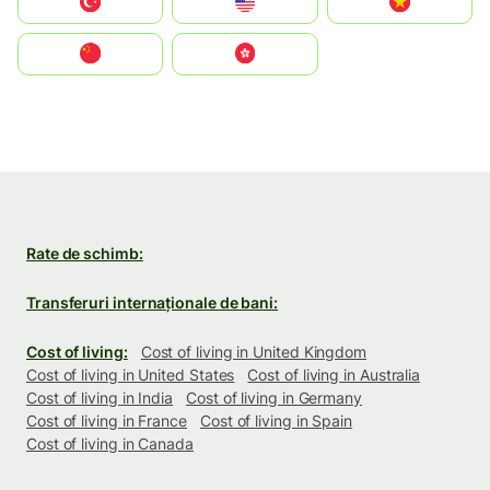
Türkiye
United States
Vietnam
中国
中國香港特別行政區
Rate de schimb:
Transferuri internaționale de bani:
Cost of living:
Cost of living in United Kingdom
Cost of living in United States
Cost of living in Australia
Cost of living in India
Cost of living in Germany
Cost of living in France
Cost of living in Spain
Cost of living in Canada