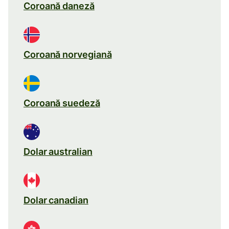
Coroană daneză
Coroană norvegiană
Coroană suedeză
Dolar australian
Dolar canadian