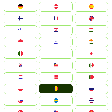
Deutschland
Denmark
España
Suomi
France
United Kingdom
Greece
Hrvatska
Magyarország
Indonesia
Israel
India
Italia
JA
Japan
South Korea
Malay
Mexico
Nederland
Norge
Portugal
România
Polska
Россия
Slovensko
Ruoŧŧa
ไทย