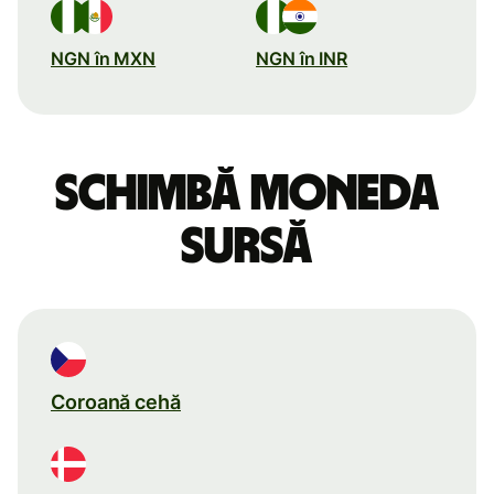
NGN în MXN
NGN în INR
Schimbă moneda
sursă
Coroană cehă