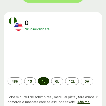
0
Nicio modificare
Perioada
48H
1S
1L
6L
12L
5A
Folosim cursul de schimb real, mediu al pieței, fără adaosuri
comerciale mascate care să ascundă taxele.
Află mai