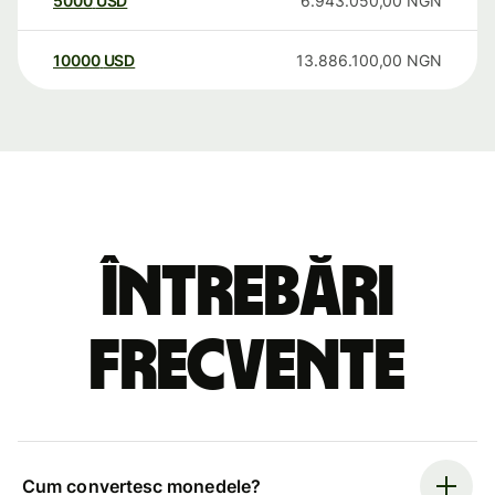
5000
USD
6.943.050,00
NGN
10000
USD
13.886.100,00
NGN
Întrebări
frecvente
Cum convertesc monedele?