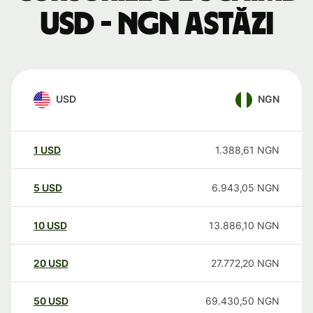
USD - NGN astăzi
USD
NGN
1
USD
1.388,61
NGN
5
USD
6.943,05
NGN
10
USD
13.886,10
NGN
20
USD
27.772,20
NGN
50
USD
69.430,50
NGN