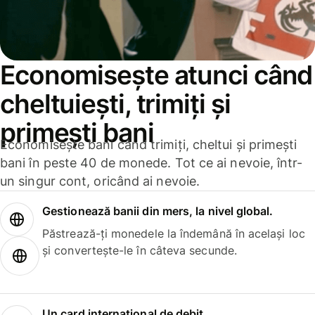
Economisește atunci când
cheltuiești, trimiți și
primești bani
Economisește bani când trimiți, cheltui și primești
bani în peste 40 de monede. Tot ce ai nevoie, într-
un singur cont, oricând ai nevoie.
Gestionează banii din mers, la nivel global.
Păstrează-ți monedele la îndemână în același loc
și convertește-le în câteva secunde.
Un card internațional de debit