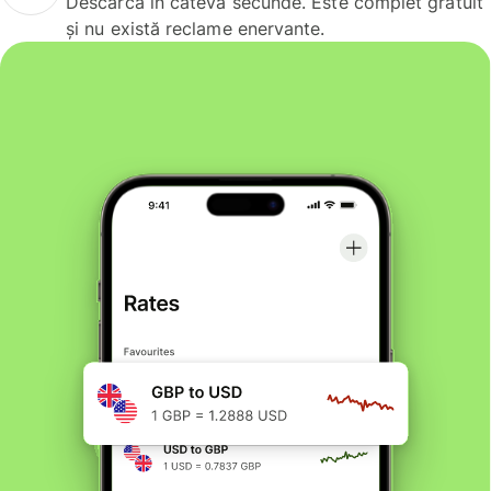
Descarcă în câteva secunde. Este complet gratuit
și nu există reclame enervante.