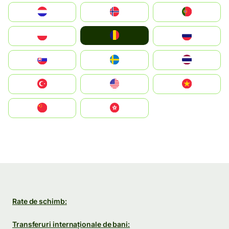
Nederland
Norge
Portugal
România
Polska
Россия
Slovensko
Ruoŧŧa
ไทย
Türkiye
United States
Vietnam
中国
中國香港特別行政區
Rate de schimb:
Transferuri internaționale de bani: