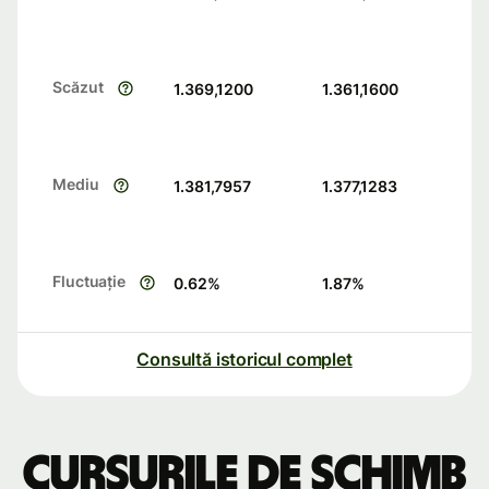
Scăzut
1.369,1200
1.361,1600
Mediu
1.381,7957
1.377,1283
Fluctuație
0.62
%
1.87
%
Consultă istoricul complet
Cursurile de schimb