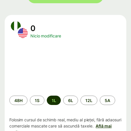
0
Nicio modificare
Perioada
48H
1S
1L
6L
12L
5A
Folosim cursul de schimb real, mediu al pieței, fără adaosuri
comerciale mascate care să ascundă taxele.
Află mai