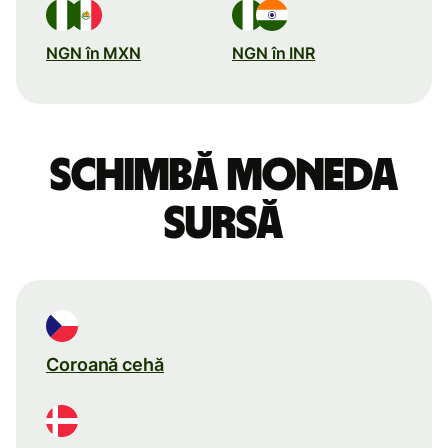
NGN în MXN
NGN în INR
Schimbă moneda
sursă
Coroană cehă