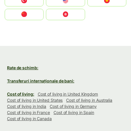
Türkiye
United States
Vietnam
中国
中國香港特別行政區
Rate de schimb:
Transferuri internaționale de bani:
Cost of living:
Cost of living in United Kingdom
Cost of living in United States
Cost of living in Australia
Cost of living in India
Cost of living in Germany
Cost of living in France
Cost of living in Spain
Cost of living in Canada