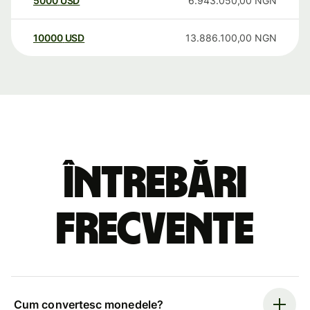
5000
USD
6.943.050,00
NGN
10000
USD
13.886.100,00
NGN
Întrebări
frecvente
Cum convertesc monedele?