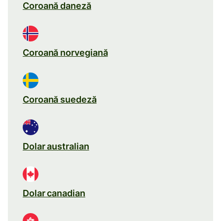
Coroană daneză
Coroană norvegiană
Coroană suedeză
Dolar australian
Dolar canadian