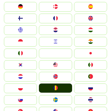
Deutschland
Denmark
España
Suomi
France
United Kingdom
Greece
Hrvatska
Magyarország
Indonesia
Israel
India
Italia
JA
Japan
South Korea
Malay
Mexico
Nederland
Norge
Portugal
România
Polska
Россия
Slovensko
Ruoŧŧa
ไทย