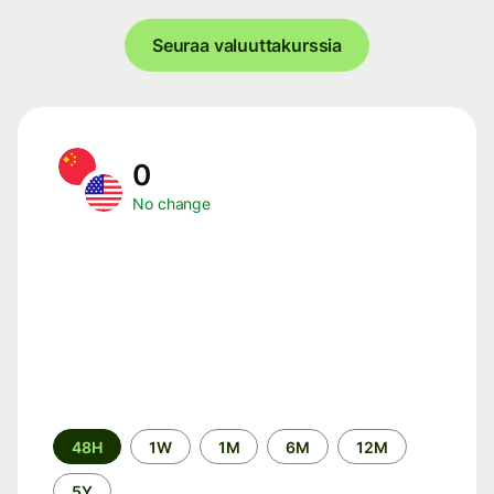
Seuraa valuuttakurssia
0
No change
Time
48H
1W
1M
6M
12M
period
5Y