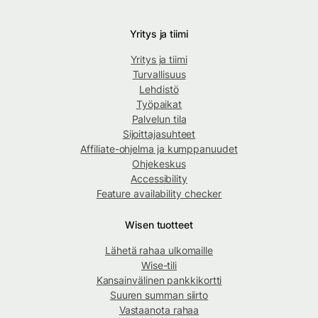
Yritys ja tiimi
Yritys ja tiimi
Turvallisuus
Lehdistö
Työpaikat
Palvelun tila
Sijoittajasuhteet
Affiliate-ohjelma ja kumppanuudet
Ohjekeskus
Accessibility
Feature availability checker
Wisen tuotteet
Lähetä rahaa ulkomaille
Wise-tili
Kansainvälinen pankkikortti
Suuren summan siirto
Vastaanota rahaa