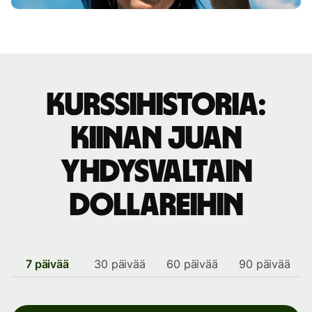
Kurssihistoria:
Kiinan juan
Yhdysvaltain
dollareihin
7 päivää
30 päivää
60 päivää
90 päivää