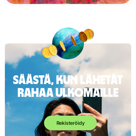
Säästä, kun lähetät
rahaa ulkomaille
Rekisteröidy