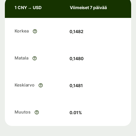
1 CNY → USD
Viimeiset 7 päivää
Korkea
0,1482
Matala
0,1480
Keskiarvo
0,1481
Muutos
0.01
%