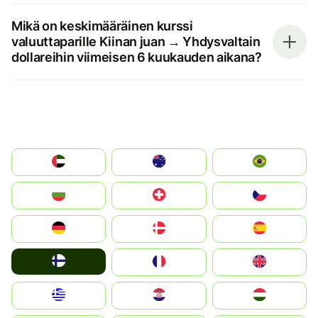
Mikä on keskimääräinen kurssi
valuuttaparille Kiinan juan → Yhdysvaltain
dollareihin viimeisen 6 kuukauden aikana?
الإمارات العربية المتحدة
Australia
Brazil
България
Switzerland
Czechia
Deutschland
Denmark
España
Suomi
France
United Kingdom
Greece
Hrvatska
Magyarország