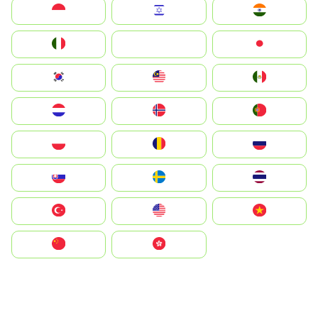
Indonesia
Israel
India
Italia
JA
Japan
South Korea
Malay
Mexico
Nederland
Norge
Portugal
Polska
România
Россия
Slovensko
Ruoŧŧa
ไทย
Türkiye
United States
Vietnam
中国
中國香港特別行政區