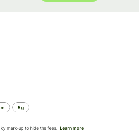
 m
5 g
aky mark-up to hide the fees.
Learn more