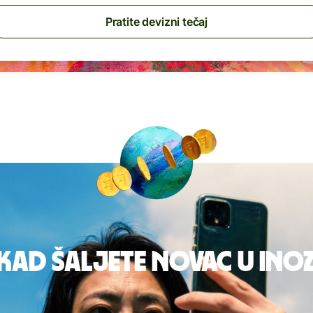
Pratite devizni tečaj
 kad šaljete novac u in