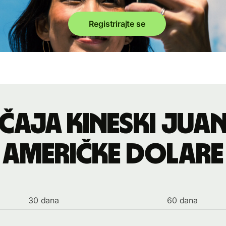
Registrirajte se
ečaja kineski juan
američke dolare
30 dana
60 dana