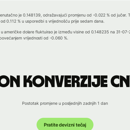
renutačno je 0.148139, odražavajući promjenu od -0.022 % od jučer. Ti
m od 0.112 % u usporedbi s vrijednošću prije sedam dana.
bi u američke dolare fluktuirao je između visine od 0.148235 na 31-0
povećanjem vrijednosti od -0.060 %.
on konverzije CN
Postotak promjene u posljednjih zadnjih 1 dan
Pratite devizni tečaj