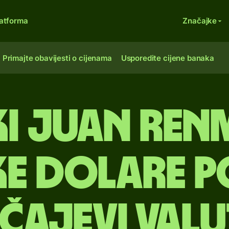
atforma
Značajke
Primajte obavijesti o cijenama
Usporedite cijene banaka
ki juan renm
e dolare P
čajevi val