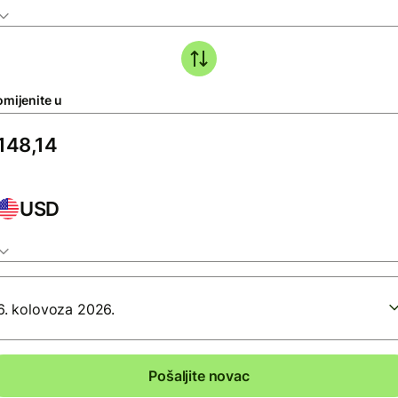
omijenite u
USD
6. kolovoza 2026.
Pošaljite novac