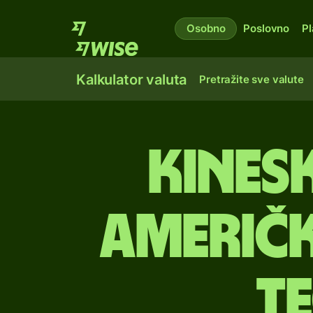
Osobno
Poslovno
Pl
Kalkulator valuta
Pretražite sve valute
kines
američk
te