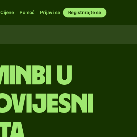
Cijene
Pomoć
Prijavi se
Registrirajte se
inbi u
ovijesni
uta