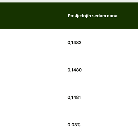
Posljednjih sedam dana
0,1482
0,1480
0,1481
0.03
%