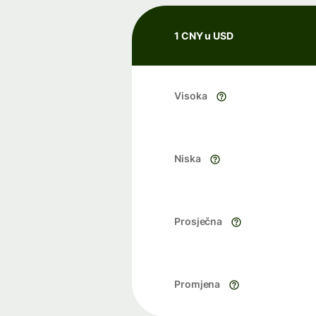
1 CNY u USD
Visoka
Niska
Prosječna
Promjena