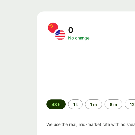
0
No change
Time
48 h
1 t
1 m
6 m
12
period
We use the real, mid-market rate with no sne