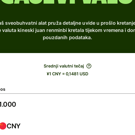
š sveobuhvatni alat pruža detaljne uvide u prošlo kretanj
e valuta kineski juan renminbi kretala tijekom vremena i 
pouzdanih podataka.
Srednji valutni tečaj
¥1 CNY = 0,1481 USD
nos
CNY