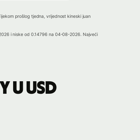
jekom prošlog tjedna, vrijednost kineski juan
7-2026 i niske od 0.14796 na 04-08-2026. Najveći
Y u USD