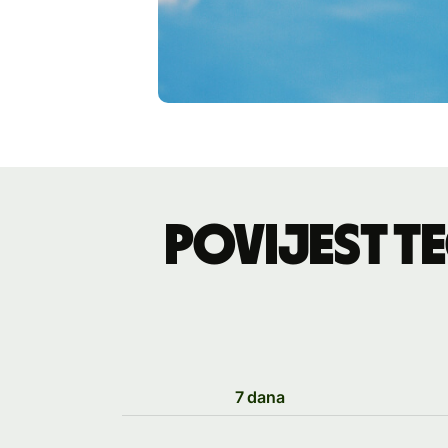
Povijest t
7 dana