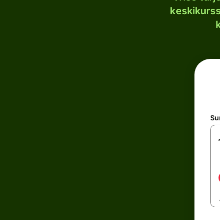
keskikurssi
S