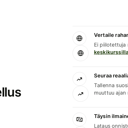
Vertaile rahan
Ei piilotettuj
keskikurssill
Seuraa reaali
Tallenna suosi
llus
muuttuu ajan 
Täysin ilmain
Lataus onnist