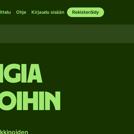
ittelu
Ohje
Kirjaudu sisään
Rekisteröidy
ngia
oihin
kkinoiden