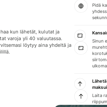
Pidä ka
yhdess
sekunn
haa kun lähetät, kulutat ja
Kansai
at varoja yli 40 valuutassa.
Sinun e
rvitsemasi löytyy aina yhdeltä ja
mureht
lillä.
korotuk
siirtom
ulkomai
Lähetä 
maksu
Laita r
riippum