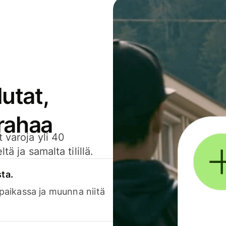
utat,
 rahaa
 varoja yli 40
ä ja samalta tilillä.
sta.
 paikassa ja muunna niitä