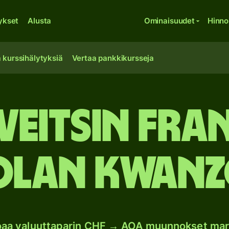
ykset
Alusta
Ominaisuudet
Hinno
 kurssihälytyksiä
Vertaa pankkikursseja
Sveitsin fra
lan kwanz
joaa valuuttaparin CHF → AOA muunnokset mar