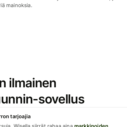
viä mainoksia.
n ilmainen
unnin-sovellus
rron tarjoajia
ksuja. Wisella siirrät rahaa aina
markkinoiden