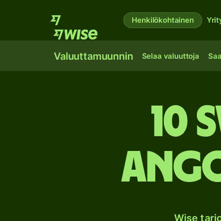
Henkilökohtainen
Yrit
Valuuttamuunnin
Selaa valuuttoja
Saa
10 
Ango
Wise tar