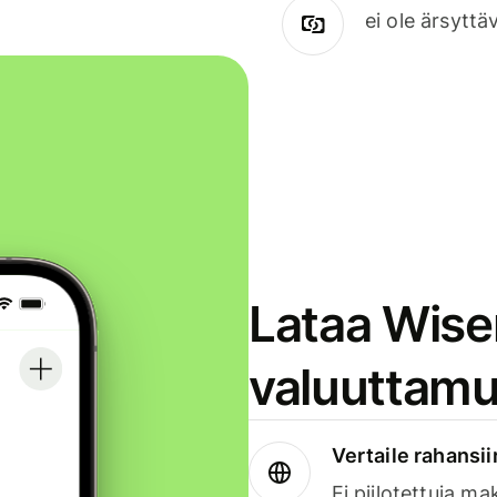
ei ole ärsyttä
Lataa Wise
valuuttamu
Vertaile rahansii
Ei piilotettuja ma