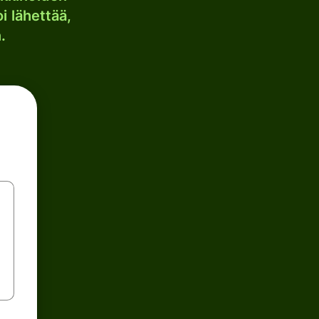
i lähettää,
.