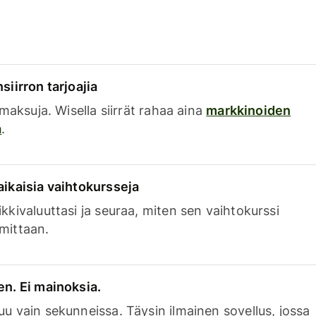
siirron tarjoajia
a maksuja. Wisella siirrät rahaa aina
markkinoiden
a
.
aikaisia vaihtokursseja
kkivaluuttasi ja seuraa, miten sen vaihtokurssi
mittaan.
en. Ei mainoksia.
uu vain sekunneissa. Täysin ilmainen sovellus, jossa