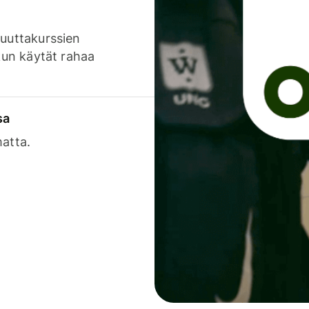
luuttakurssien
 kun käytät rahaa
sa
matta.