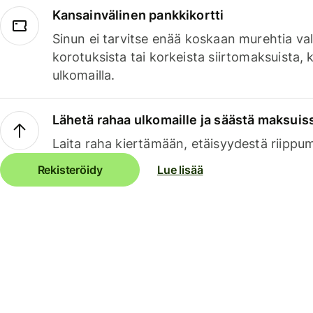
Kansainvälinen pankkikortti
Sinun ei tarvitse enää koskaan murehtia va
korotuksista tai korkeista siirtomaksuista,
ulkomailla.
Lähetä rahaa ulkomaille ja säästä maksuis
Laita raha kiertämään, etäisyydestä riippu
Rekisteröidy
Lue lisää