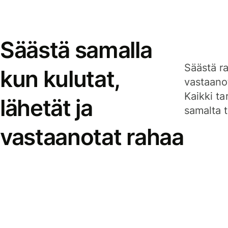
Säästä samalla
Säästä ra
kun kulutat,
vastaanot
Kaikki ta
lähetät ja
samalta ti
vastaanotat rahaa