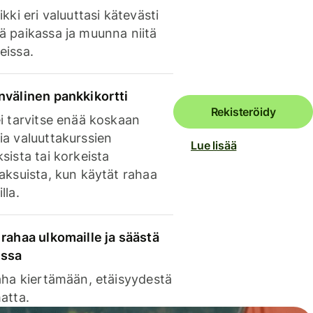
ikki eri valuuttasi kätevästi
ä paikassa ja muunna niitä
eissa.
nvälinen pankkikortti
Rekisteröidy
i tarvitse enää koskaan
ia valuuttakurssien
Lue lisää
sista tai korkeista
aksuista, kun käytät rahaa
lla.
rahaa ulkomaille ja säästä
issa
aha kiertämään, etäisyydestä
atta.