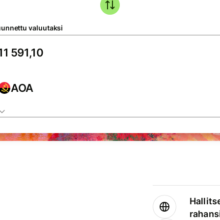
unnettu valuutaksi
AOA
Hallits
rahansi