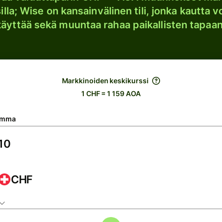
lla; Wise on kansainvälinen tili, jonka kautta vo
käyttää sekä muuntaa rahaa paikallisten tapaan
Markkinoiden keskikurssi
1 CHF = 1 159 AOA
umma
CHF