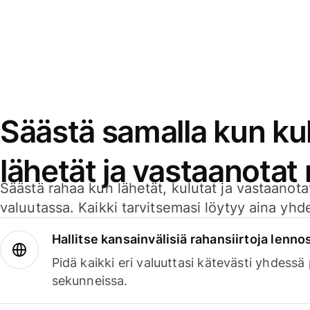
Säästä samalla kun kul
lähetät ja vastaanotat
Säästä rahaa kun lähetät, kulutat ja vastaanotat
valuutassa. Kaikki tarvitsemasi löytyy aina yhdelt
Hallitse kansainvälisiä rahansiirtoja lenno
Pidä kaikki eri valuuttasi kätevästi yhdessä
sekunneissa.