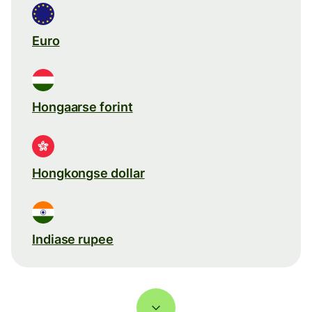
Euro
Hongaarse forint
Hongkongse dollar
Indiase rupee