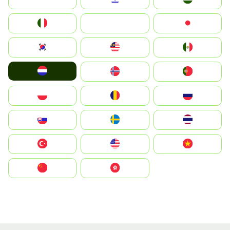
Italia
JA
Japan
South Korea
Malay
Mexico
Nederland
Norge
Portugal
Polska
România
Россия
Slovensko
Ruoŧŧa
ไทย
Türkiye
United States
Vietnam
中国
中國香港特別行政區