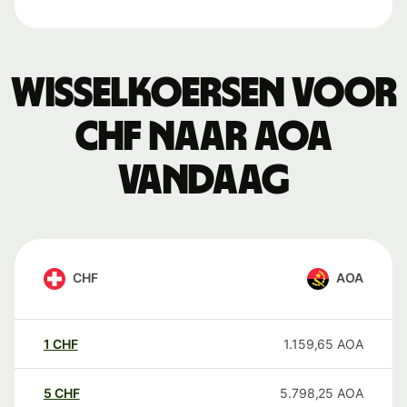
Wisselkoersen voor
CHF naar AOA
vandaag
CHF
AOA
1
CHF
1.159,65
AOA
5
CHF
5.798,25
AOA