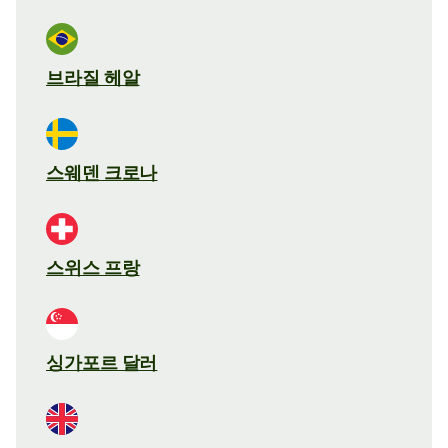
브라질 헤알
스웨덴 크로나
스위스 프랑
싱가포르 달러