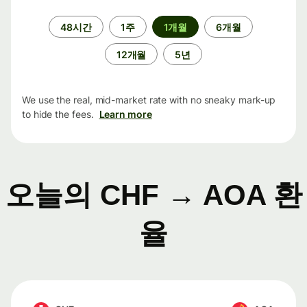
기
48시간
1주
1개월
6개월
간
12개월
5년
We use the real, mid-market rate with no sneaky mark-up
to hide the fees.
Learn more
오늘의 CHF → AOA 환
율