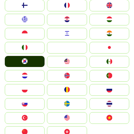
Suomi
France
United Kingdom
Greece
Hrvatska
Magyarország
Indonesia
Israel
India
Italia
JA
Japan
South Korea
Malay
Mexico
Nederland
Norge
Portugal
Polska
România
Россия
Slovensko
Ruoŧŧa
ไทย
Türkiye
United States
Vietnam
中国
中國香港特別行政區