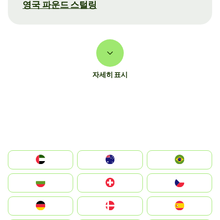
영국 파운드 스털링
자세히 표시
الإمارات العربية المتحدة
Australia
Brazil
България
Switzerland
Czechia
Deutschland
Denmark
España