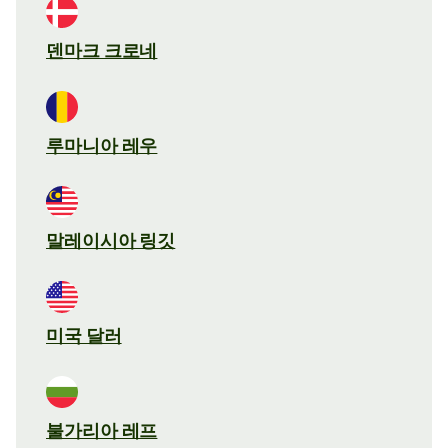
덴마크 크로네
루마니아 레우
말레이시아 링깃
미국 달러
불가리아 레프