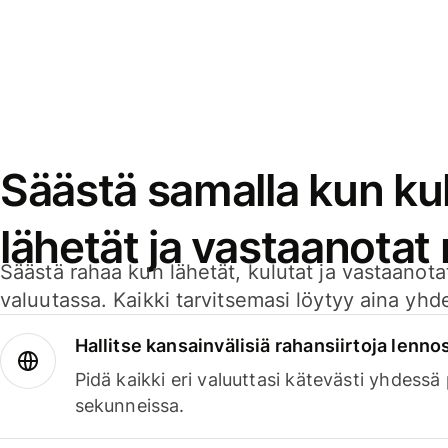
Säästä samalla kun kul
lähetät ja vastaanotat
Säästä rahaa kun lähetät, kulutat ja vastaanotat
valuutassa. Kaikki tarvitsemasi löytyy aina yhdelt
Hallitse kansainvälisiä rahansiirtoja lenno
Pidä kaikki eri valuuttasi kätevästi yhdessä
sekunneissa.