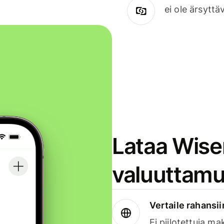
ei ole ärsyttä
Lataa Wise
valuuttamu
Vertaile rahansii
Ei piilotettuja ma