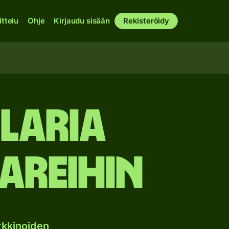
ittelu
Ohje
Kirjaudu sisään
Rekisteröidy
laria
areihin
rkkinoiden