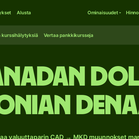
ykset
Alusta
Ominaisuudet
Hinno
 kurssihälytyksiä
Vertaa pankkikursseja
anadan dol
nian dena
oaa valuuttaparin CAD → MKD muunnokset ma