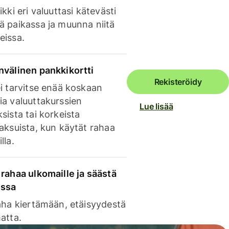
ikki eri valuuttasi kätevästi
ä paikassa ja muunna niitä
eissa.
nvälinen pankkikortti
Rekisteröidy
i tarvitse enää koskaan
ia valuuttakurssien
Lue lisää
sista tai korkeista
aksuista, kun käytät rahaa
lla.
rahaa ulkomaille ja säästä
issa
aha kiertämään, etäisyydestä
atta.