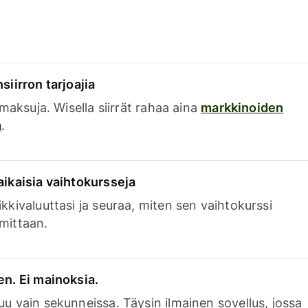
siirron tarjoajia
a maksuja. Wisella siirrät rahaa aina
markkinoiden
a
.
aikaisia vaihtokursseja
kkivaluuttasi ja seuraa, miten sen vaihtokurssi
mittaan.
en. Ei mainoksia.
uu vain sekunneissa. Täysin ilmainen sovellus, jossa