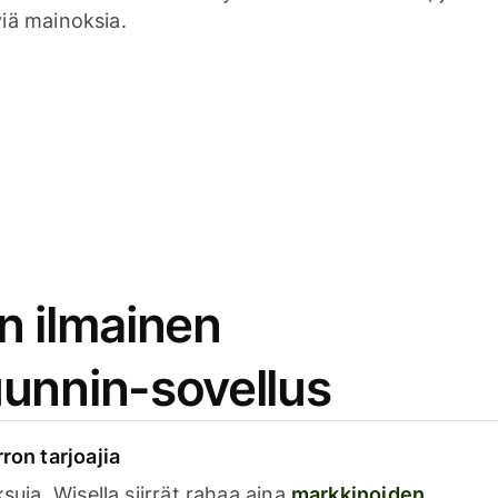
viä mainoksia.
n ilmainen
unnin-sovellus
rron tarjoajia
ksuja. Wisella siirrät rahaa aina
markkinoiden