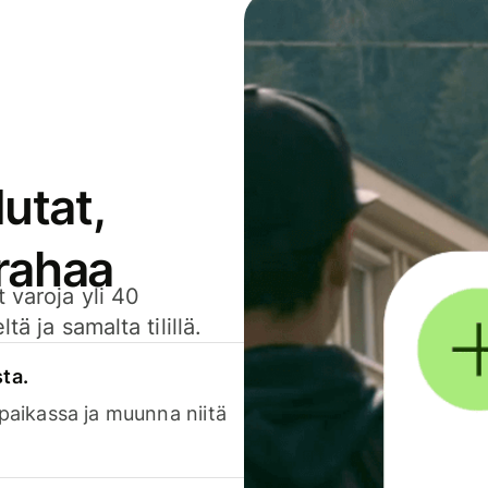
utat,
 rahaa
 varoja yli 40
ä ja samalta tilillä.
sta.
 paikassa ja muunna niitä