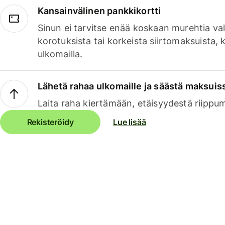
Kansainvälinen pankkikortti
Sinun ei tarvitse enää koskaan murehtia va
korotuksista tai korkeista siirtomaksuista,
ulkomailla.
Lähetä rahaa ulkomaille ja säästä maksuis
Laita raha kiertämään, etäisyydestä riippu
Rekisteröidy
Lue lisää