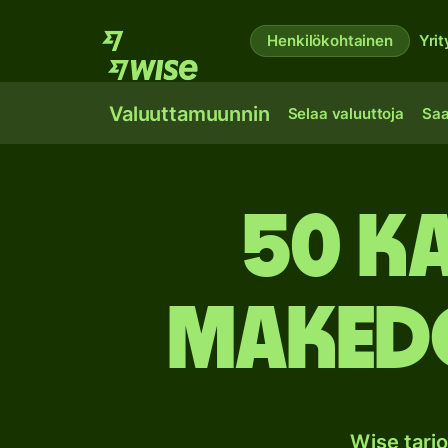
Henkilökohtainen
Yrit
Valuuttamuunnin
Selaa valuuttoja
Saa
50 K
Makedo
Wise tarj