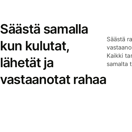
Säästä samalla
Säästä ra
kun kulutat,
vastaanot
Kaikki ta
lähetät ja
samalta ti
vastaanotat rahaa