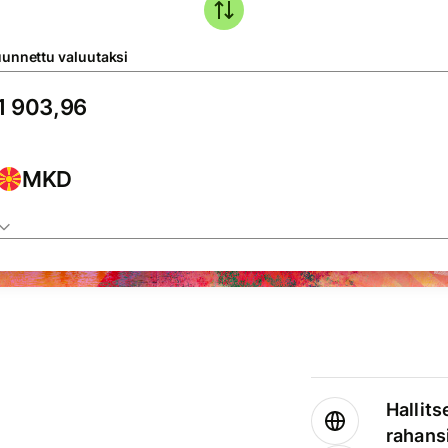
unnettu valuutaksi
MKD
Hallits
rahansi