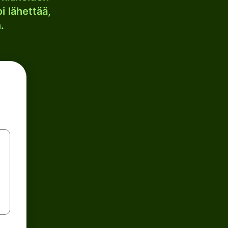
i lähettää,
.