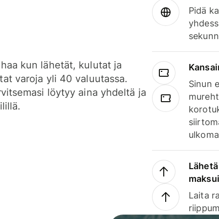
Pidä ka
yhdess
sekunn
haa kun lähetät, kulutat ja
Kansai
at varoja yli 40 valuutassa.
Sinun e
rvitsemasi löytyy aina yhdeltä ja
mureht
lillä.
korotuk
siirtom
ulkomai
Lähetä 
maksu
Laita r
riippum