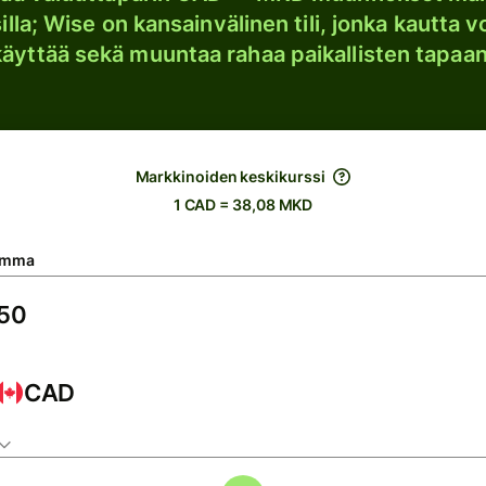
lla; Wise on kansainvälinen tili, jonka kautta vo
käyttää sekä muuntaa rahaa paikallisten tapaan
Markkinoiden keskikurssi
1 CAD = 38,08 MKD
umma
CAD