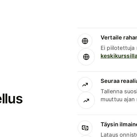
Vertaile rahan
Ei piilotettuj
keskikurssill
Seuraa reaali
Tallenna suosi
llus
muuttuu ajan 
Täysin ilmain
Lataus onnist