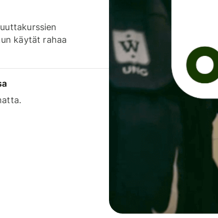
luuttakurssien
 kun käytät rahaa
sa
matta.