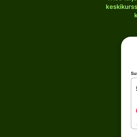
keskikurssi
S