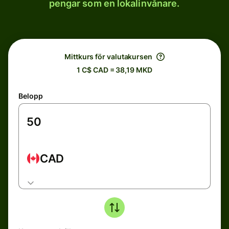
pengar som en lokalinvånare.
Mittkurs för valutakursen
1 C$ CAD = 38,19 MKD
Belopp
CAD