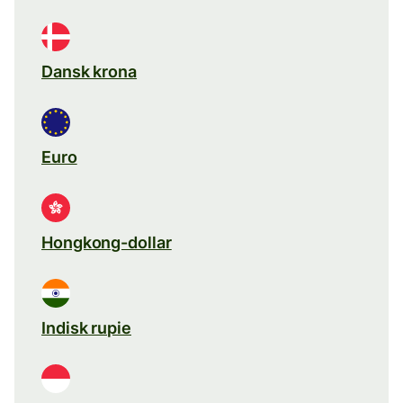
Dansk krona
Euro
Hongkong-dollar
Indisk rupie