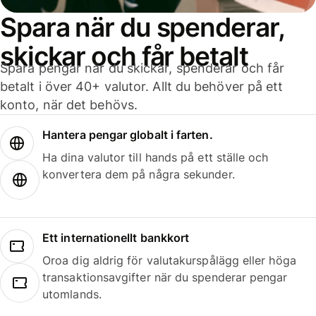
Spara när du spenderar,
skickar och får betalt
Spara pengar när du skickar, spenderar och får
betalt i över 40+ valutor. Allt du behöver på ett
konto, när det behövs.
Hantera pengar globalt i farten.
Ha dina valutor till hands på ett ställe och
konvertera dem på några sekunder.
Ett internationellt bankkort
Oroa dig aldrig för valutakurspålägg eller höga
transaktionsavgifter när du spenderar pengar
utomlands.