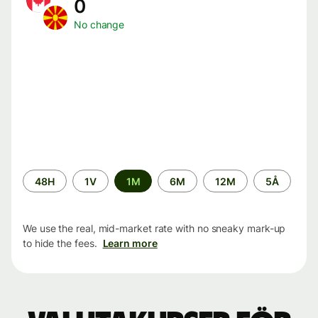
0
No change
Time
48H
1V
1M
6M
12M
5Å
period
We use the real, mid-market rate with no sneaky mark-up
to hide the fees.
Learn more