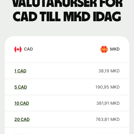
Valutakurser för
CAD till MKD idag
CAD
MKD
1
CAD
38,19
MKD
5
CAD
190,95
MKD
10
CAD
381,91
MKD
20
CAD
763,81
MKD