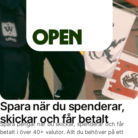
Spara när du spenderar,
skickar och får betalt
Spara pengar när du skickar, spenderar och får
betalt i över 40+ valutor. Allt du behöver på ett