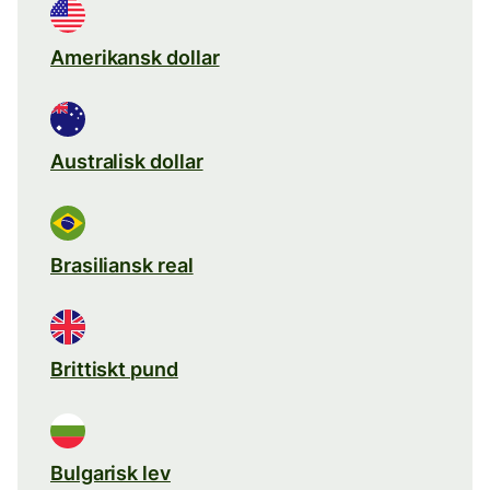
Amerikansk dollar
Australisk dollar
Brasiliansk real
Brittiskt pund
Bulgarisk lev