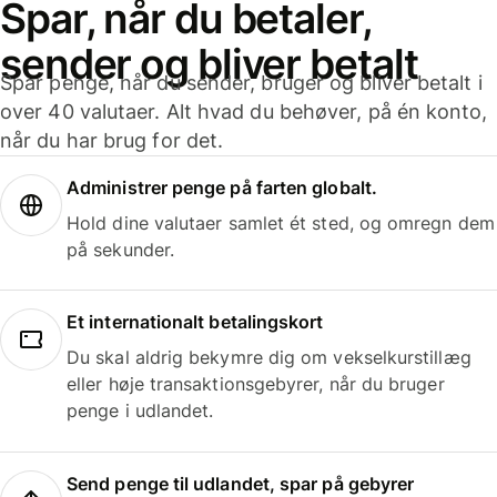
Spar, når du betaler,
sender og bliver betalt
Spar penge, når du sender, bruger og bliver betalt i
over 40 valutaer. Alt hvad du behøver, på én konto,
når du har brug for det.
Administrer penge på farten globalt.
Hold dine valutaer samlet ét sted, og omregn dem
på sekunder.
Et internationalt betalingskort
Du skal aldrig bekymre dig om vekselkurstillæg
eller høje transaktionsgebyrer, når du bruger
penge i udlandet.
Send penge til udlandet, spar på gebyrer