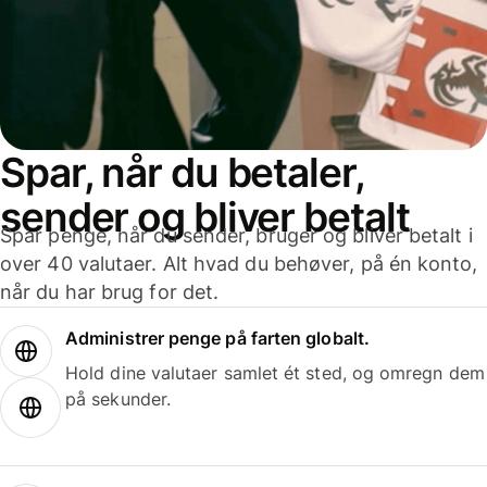
Spar, når du betaler,
sender og bliver betalt
Spar penge, når du sender, bruger og bliver betalt i
over 40 valutaer. Alt hvad du behøver, på én konto,
når du har brug for det.
Administrer penge på farten globalt.
Hold dine valutaer samlet ét sted, og omregn dem
på sekunder.