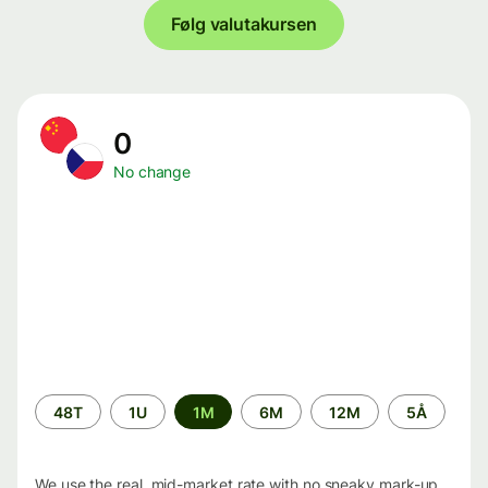
Følg valutakursen
0
No change
Time
48T
1U
1M
6M
12M
5Å
period
We use the real, mid-market rate with no sneaky mark-up