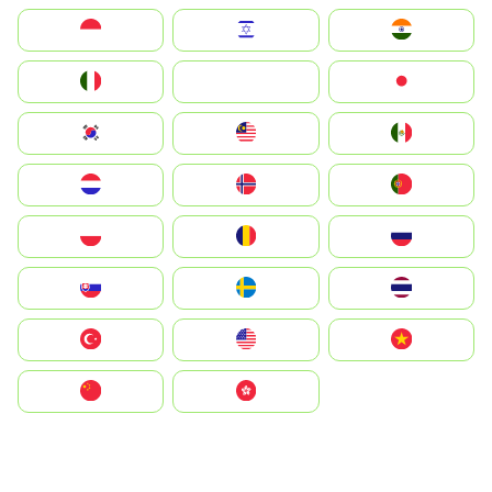
Indonesia
Israel
India
Italia
JA
Japan
South Korea
Malay
Mexico
Nederland
Norge
Portugal
Polska
România
Россия
Slovensko
Ruoŧŧa
ไทย
Türkiye
United States
Vietnam
中国
中國香港特別行政區