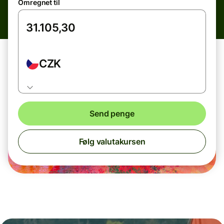
Omregnet til
CZK
Send penge
Følg valutakursen