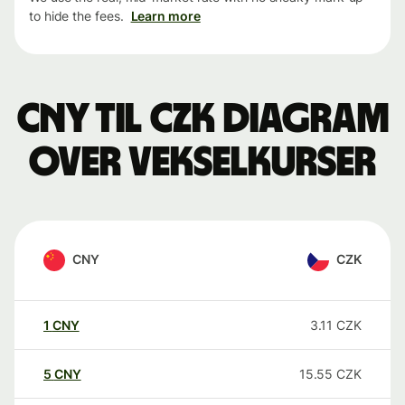
to hide the fees.
Learn more
CNY til CZK Diagram
over vekselkurser
CNY
CZK
1
CNY
3.11
CZK
5
CNY
15.55
CZK