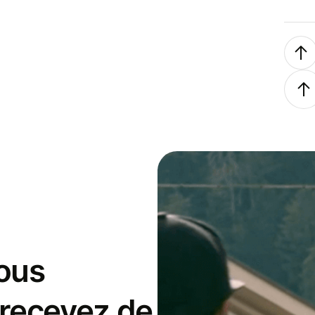
ous
 recevez de