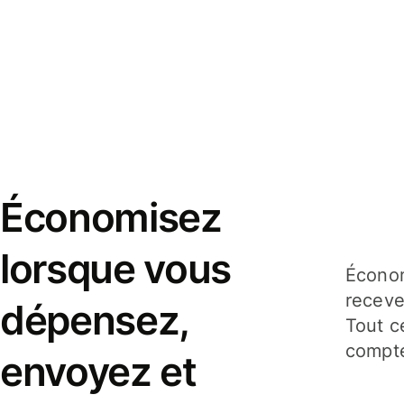
Économisez
lorsque vous
Économ
receve
dépensez,
Tout c
compte
envoyez et