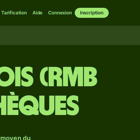
Tarification
Aide
Connexion
Inscription
ois (RMB
hèques
e moyen du