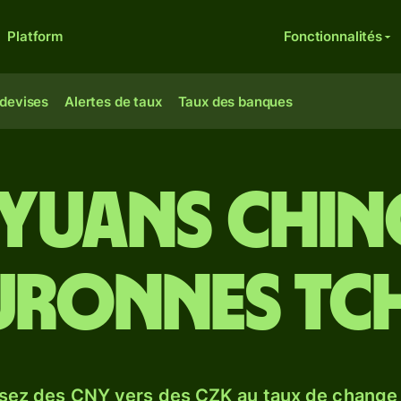
Platform
Fonctionnalités
 devises
Alertes de taux
Taux des banques
e yuans chin
uronnes tc
sez des CNY vers des CZK au taux de chang