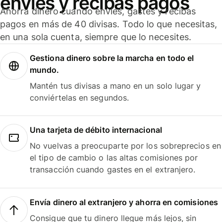
envíes y recibas pagos
Ahorra dinero cuando envíes, gastes y recibas
pagos en más de 40 divisas. Todo lo que necesitas,
en una sola cuenta, siempre que lo necesites.
Gestiona dinero sobre la marcha en todo el
mundo.
Mantén tus divisas a mano en un solo lugar y
conviértelas en segundos.
Una tarjeta de débito internacional
No vuelvas a preocuparte por los sobreprecios en
el tipo de cambio o las altas comisiones por
transacción cuando gastes en el extranjero.
Envía dinero al extranjero y ahorra en comisiones
Consigue que tu dinero llegue más lejos, sin