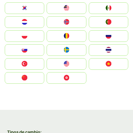
South Korea
Malay
Mexico
Nederland
Norge
Portugal
Polska
România
Россия
Slovensko
Ruoŧŧa
ไทย
Türkiye
United States
Vietnam
中国
中國香港特別行政區
Tipos de cambio: