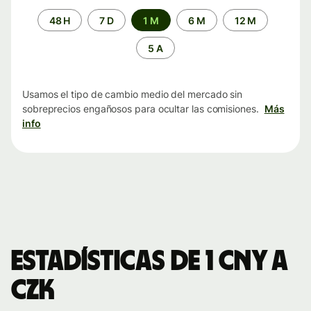
Periodo
48 H
7 D
1 M
6 M
12 M
de
tiempo
5 A
Usamos el tipo de cambio medio del mercado sin
sobreprecios engañosos para ocultar las comisiones.
Más
info
Estadísticas de 1 CNY a
CZK