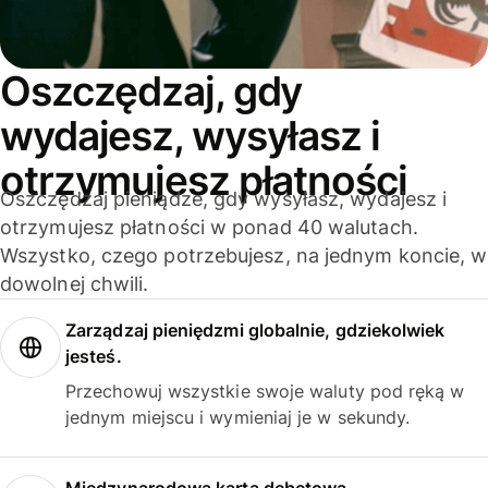
Oszczędzaj, gdy
wydajesz, wysyłasz i
otrzymujesz płatności
Oszczędzaj pieniądze, gdy wysyłasz, wydajesz i
otrzymujesz płatności w ponad 40 walutach.
Wszystko, czego potrzebujesz, na jednym koncie, w
dowolnej chwili.
Zarządzaj pieniędzmi globalnie, gdziekolwiek
jesteś.
Przechowuj wszystkie swoje waluty pod ręką w
jednym miejscu i wymieniaj je w sekundy.