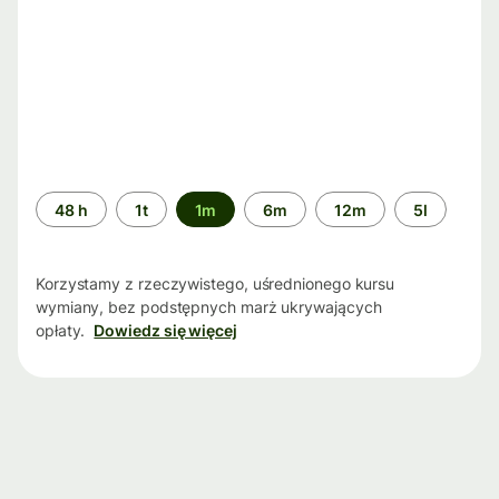
Przedział
48 h
1t
1m
6m
12m
5l
czasu
Korzystamy z rzeczywistego, uśrednionego kursu
wymiany, bez podstępnych marż ukrywających
opłaty.
Dowiedz się więcej