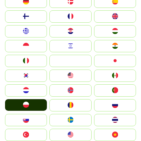
Deutschland
Denmark
España
Suomi
France
United Kingdom
Greece
Hrvatska
Magyarország
Indonesia
Israel
India
Italia
JA
Japan
South Korea
Malay
Mexico
Nederland
Norge
Portugal
Polska
România
Россия
Slovensko
Ruoŧŧa
ไทย
Türkiye
United States
Vietnam