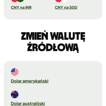
CNY na INR
CNY na SGD
Zmień walutę
źródłową
Dolar amerykański
Dolar australijski