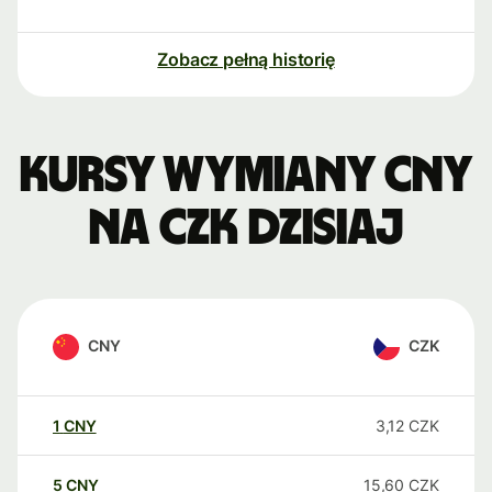
Zobacz pełną historię
Kursy wymiany CNY
na CZK dzisiaj
CNY
CZK
1
CNY
3,12
CZK
5
CNY
15,60
CZK