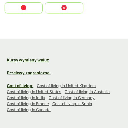
中国
中國香港特別行政區
Kursy wymiany walut:
Przelewy zagraniczne:
Cost of living:
Cost of living in United Kingdom
Cost of living in United States
Cost of living in Australia
Cost of living in India
Cost of living in Germany
Cost of living in France
Cost of living in Spain
Cost of living in Canada