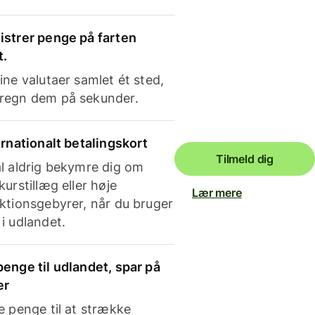
strer penge på farten
t.
ine valutaer samlet ét sted,
regn dem på sekunder.
ernationalt betalingskort
Tilmeld dig
l aldrig bekymre dig om
kurstillæg eller høje
Lær mere
ktionsgebyrer, når du bruger
i udlandet.
enge til udlandet, spar på
er
e penge til at strække