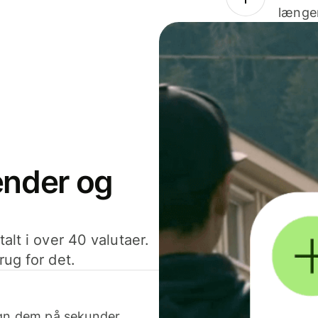
længer
sender og
alt i over 40 valutaer.
rug for det.
egn dem på sekunder.