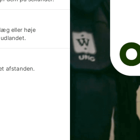
læg eller høje
 udlandet.
et afstanden.