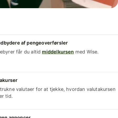
dbydere af pengeoverførsler
ebyrer får du altid
middelkursen
med Wise.
takurser
trukne valutaer for at tjekke, hvordan valutakursen
r tid.
ingen annoncer