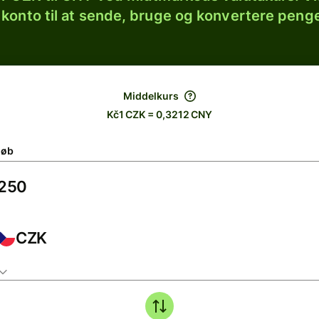
 konto til at sende, bruge og konvertere penge
Middelkurs
Kč1 CZK = 0,3212 CNY
løb
CZK