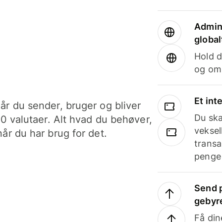
Admini
global
Hold d
og om
Et int
år du sender, bruger og bliver
Du ska
40 valutaer. Alt hvad du behøver,
veksel
år du har brug for det.
transa
penge 
Send p
gebyr
Få din