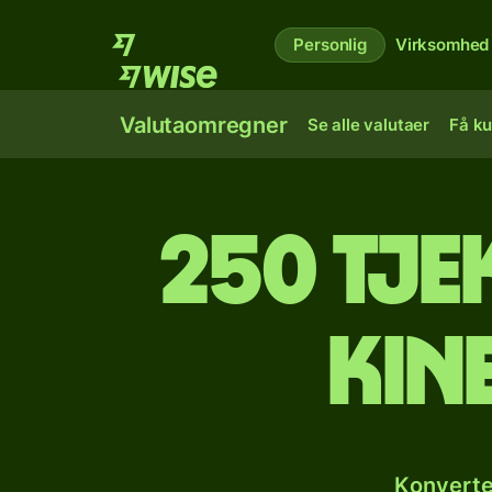
Personlig
Virksomhed
Valutaomregner
Se alle valutaer
Få ku
250 tje
kin
Konverte