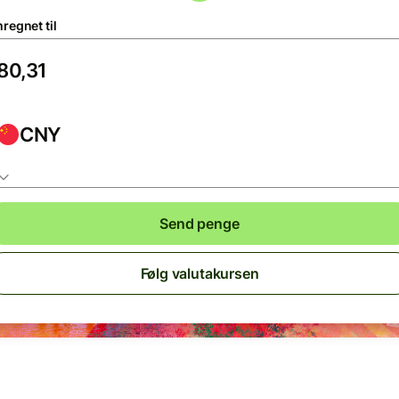
regnet til
CNY
Send penge
Følg valutakursen