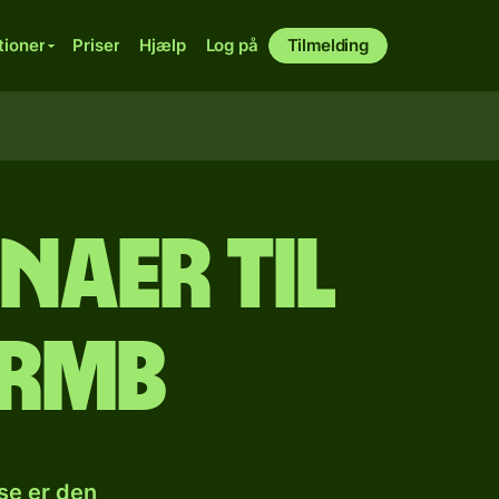
tioner
Priser
Hjælp
Log på
Tilmelding
naer til
 rmb
se er den