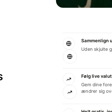
Sammenlign u
Uden skjulte g
s
Følg live valu
Gem dine fore
ændrer sig ove
Helt gratis, 