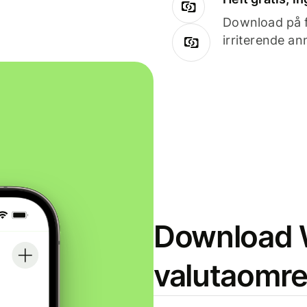
Download på få
irriterende an
Download W
valutaomr