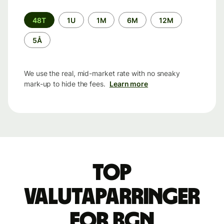
Time
48T
1U
1M
6M
12M
period
5Å
We use the real, mid-market rate with no sneaky
mark-up to hide the fees.
Learn more
Top
valutaparringer
for BGN