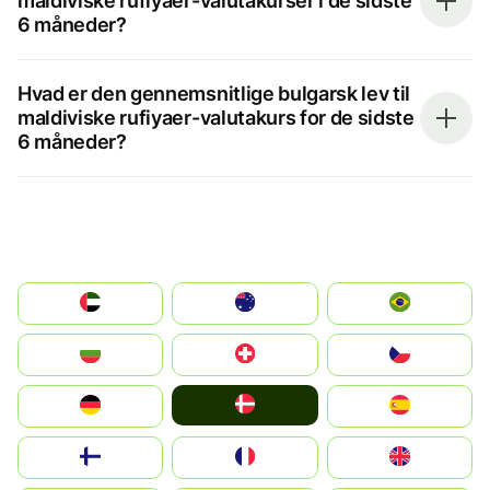
maldiviske rufiyaer-valutakurser i de sidste
6 måneder?
Hvad er den gennemsnitlige bulgarsk lev til
maldiviske rufiyaer-valutakurs for de sidste
6 måneder?
الإمارات العربية المتحدة
Australia
Brazil
България
Switzerland
Czechia
Denmark
Deutschland
España
Suomi
France
United Kingdom