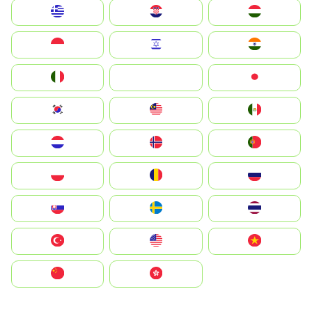
Greece
Hrvatska
Magyarország
Indonesia
Israel
India
Italia
JA
Japan
South Korea
Malay
Mexico
Nederland
Norge
Portugal
Polska
România
Россия
Slovensko
Ruoŧŧa
ไทย
Türkiye
United States
Vietnam
中国
中國香港特別行政區