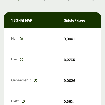
1 BGN til MVR
Sidste 7 dage
Høj
9,0961
Lav
8,9755
Gennemsnit
9,0026
Skift
0.38
%