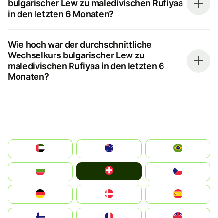
bulgarischer Lew zu maledivischen Rufiyaa
in den letzten 6 Monaten?
Wie hoch war der durchschnittliche
Wechselkurs bulgarischer Lew zu
maledivischen Rufiyaa in den letzten 6
Monaten?
الإمارات العربية المتحدة
Australia
Brazil
Switzerland
България
Czechia
Deutschland
Denmark
España
Suomi
France
United Kingdom