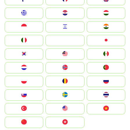
Greece
Hrvatska
Magyarország
Indonesia
Israel
India
Italia
JA
Japan
South Korea
Malay
Mexico
Nederland
Norge
Portugal
Polska
România
Россия
Slovensko
Ruoŧŧa
ไทย
Türkiye
United States
Vietnam
中国
中國香港特別行政區