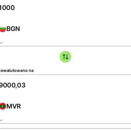
BGN
zewalutowano na
MVR