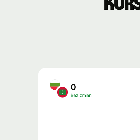
Kur
0
Bez zmian