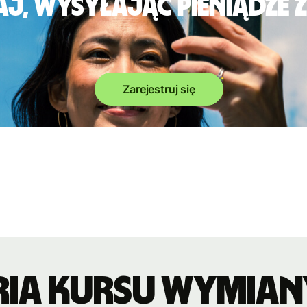
j, wysyłając pieniądze 
Zarejestruj się
ria kursu wymian