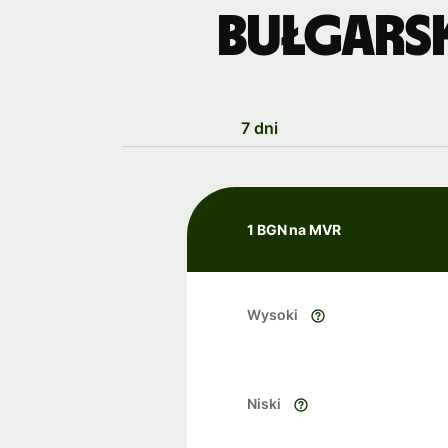
bułgarsk
7 dni
1 BGN na MVR
Wysoki
Niski