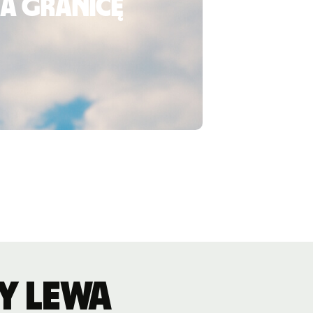
za granicę
y lewa