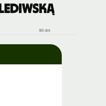
alediwską
90 dni