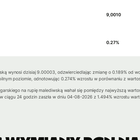
9,0010
0.27
%
ką wynosi dzisiaj 9.00003, odzwierciedlając zmianę o 0.189% od wcz
bilnym poziomie, odnotowując 0.274% wzrostu w porównaniu z wartośc
garskiego na rupię malediwską wahał się pomiędzy najwyższą wartoś
 ciągu 24 godzin zaszła w dniu 04-08-2026 z 1.494% wzrostu wart