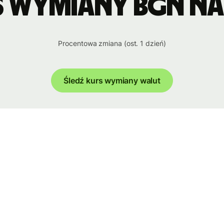
s wymiany BGN na
Procentowa zmiana (ost. 1 dzień)
Śledź kurs wymiany walut