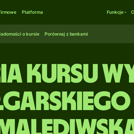
firmowe
Platforma
Funkcje
C
adomości o kursie
Porównaj z bankami
ria kursu w
łgarskiego 
malediwsk