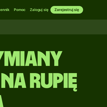
ennik
Pomoc
Zaloguj się
Zarejestruj się
ymiany
na rupię
ą