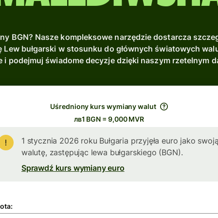
ny BGN? Nasze kompleksowe narzędzie dostarcza szczeg
tę Lew bułgarski w stosunku do głównych światowych walut
e i podejmuj świadome decyzje dzięki naszym rzetelnym 
Uśredniony kurs wymiany walut
лв1 BGN = 9,000 MVR
1 stycznia 2026 roku Bułgaria przyjęła euro jako swoj
walutę, zastępując lewa bułgarskiego (BGN).
Sprawdź kurs wymiany euro
ota: