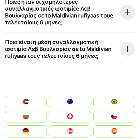
Ποιες ήταν οι χαμηλότερες
συναλλαγματικές ισοτιμίες Λεβ
Βουλγαρίας σε to Maldivian rufiyaas τους
τελευταίους 6 μήνες;
Ποια είναι η μέση συναλλαγματική
ισοτιμία Λεβ Βουλγαρίας σε to Maldivian
rufiyaas τους τελευταίους 6 μήνες;
الإمارات العربية المتحدة
Australia
Brazil
България
Switzerland
Czechia
Deutschland
Denmark
España