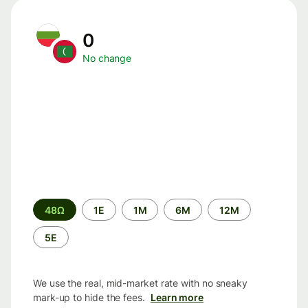
0
No change
Time
48Ω
1Ε
1M
6M
12M
period
5Ε
We use the real, mid-market rate with no sneaky
mark-up to hide the fees.
Learn more