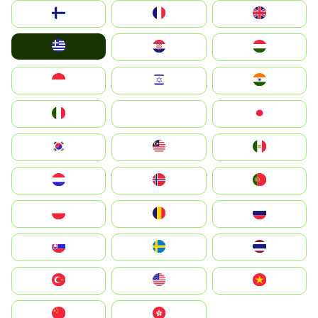
Suomi
France
United Kingdom
Greece
Hrvatska
Magyarország
Indonesia
Israel
India
Italia
JA
Japan
South Korea
Malay
Mexico
Nederland
Norge
Portugal
Polska
România
Россия
Slovensko
Ruoŧŧa
ไทย
Türkiye
United States
Vietnam
中国
中國香港特別行政區