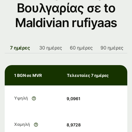
Βουλγαρίας σε to
Maldivian rufiyaas
7 ημέρες
30 ημέρες
60 ημέρες
90 ημέρες
1 BGN σε MVR
Τελευταίες 7 ημέρες
Υψηλή
9,0961
Χαμηλή
8,9728