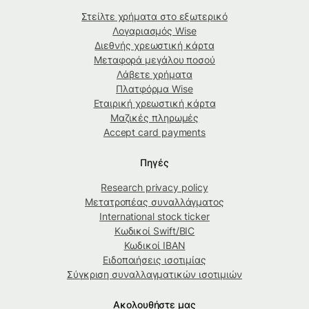
Στείλτε χρήματα στο εξωτερικό
Λογαριασμός Wise
Διεθνής χρεωστική κάρτα
Μεταφορά μεγάλου ποσού
Λάβετε χρήματα
Πλατφόρμα Wise
Εταιρική χρεωστική κάρτα
Μαζικές πληρωμές
Accept card payments
Πηγές
Research privacy policy
Μετατροπέας συναλλάγματος
International stock ticker
Κωδικοί Swift/BIC
Κωδικοί IBAN
Ειδοποιήσεις ισοτιμίας
Σύγκριση συναλλαγματικών ισοτιμιών
Ακολουθήστε μας