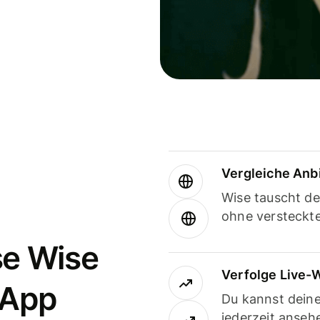
Vergleiche Anb
Wise tauscht d
ohne versteckt
se Wise
Verfolge Live-
-App
Du kannst dein
jederzeit anseh