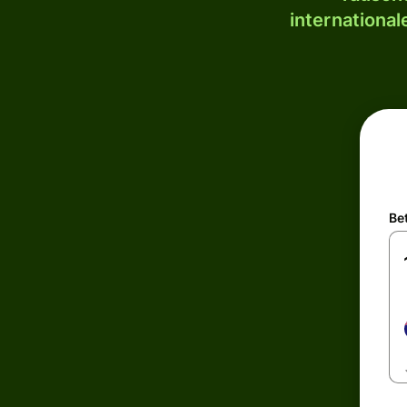
internationa
Be