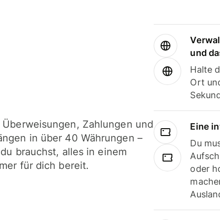
Verwal
und da
Halte 
Ort und
Sekund
i Überweisungen, Zahlungen und
Eine i
ängen in über 40 Währungen –
Du mus
 du brauchst, alles in einem
Aufsch
mer für dich bereit.
oder h
machen
Ausland