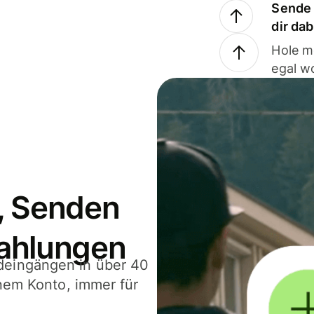
Sende 
dir da
Hole m
egal w
, Senden
ahlungen
deingängen in über 40
inem Konto, immer für