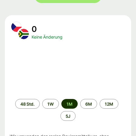
0
Keine Änderung
Zeitraum
48 Std.
1W
1M
6M
12M
5J