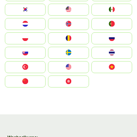
South Korea
Malay
Mexico
Nederland
Norge
Portugal
Polska
România
Россия
Slovensko
Ruoŧŧa
ไทย
Türkiye
United States
Vietnam
中国
中國香港特別行政區