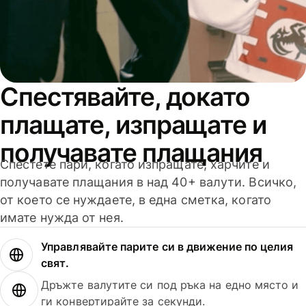
Спестявайте, докато
плащате, изпращате и
получавате плащания
Спестете пари, когато изпращате, харчите и
получавате плащания в над 40+ валути. Всичко,
от което се нуждаете, в една сметка, когато
имате нужда от нея.
Управлявайте парите си в движение по целия
свят.
Дръжте валутите си под ръка на едно място и
ги конвертирайте за секунди.