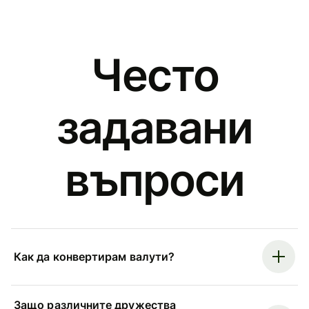
Често
задавани
въпроси
Как да конвертирам валути?
Защо различните дружества