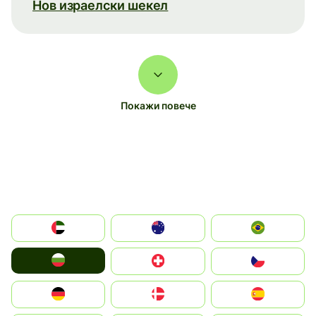
Нов израелски шекел
Покажи повече
الإمارات العربية المتحدة
Australia
Brazil
България
Switzerland
Czechia
Deutschland
Denmark
España