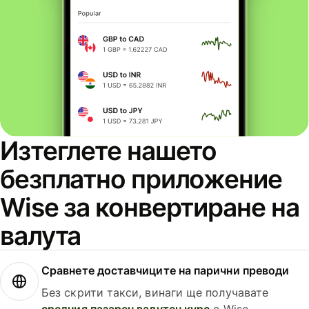
Изтеглете нашето
безплатно приложение
Wise за конвертиране на
валута
Сравнете доставчиците на парични преводи
Без скрити такси, винаги ще получавате
средния пазарен валутен курс
с Wise.