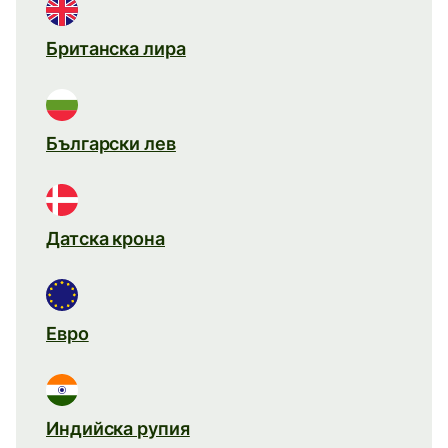
Британска лира
Български лев
Датска крона
Евро
Индийска рупия