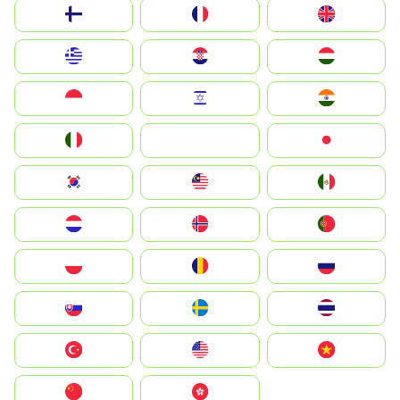
Suomi
France
United Kingdom
Greece
Hrvatska
Magyarország
Indonesia
Israel
India
Italia
JA
Japan
South Korea
Malay
Mexico
Nederland
Norge
Portugal
Polska
România
Россия
Slovensko
Ruoŧŧa
ไทย
Türkiye
United States
Vietnam
中国
中國香港特別行政區