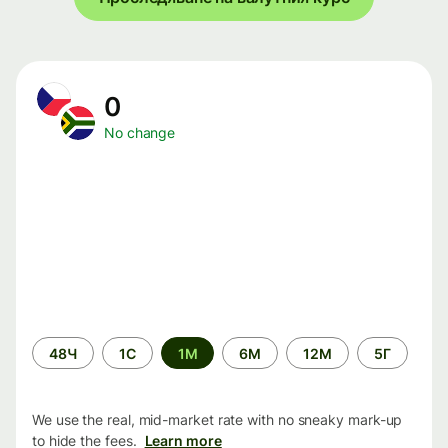
0
No change
Time
48Ч
1С
1М
6М
12М
5Г
period
We use the real, mid-market rate with no sneaky mark-up
to hide the fees.
Learn more