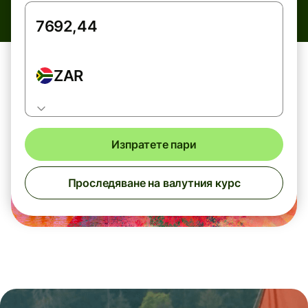
ZAR
Изпратете пари
Проследяване на валутния курс