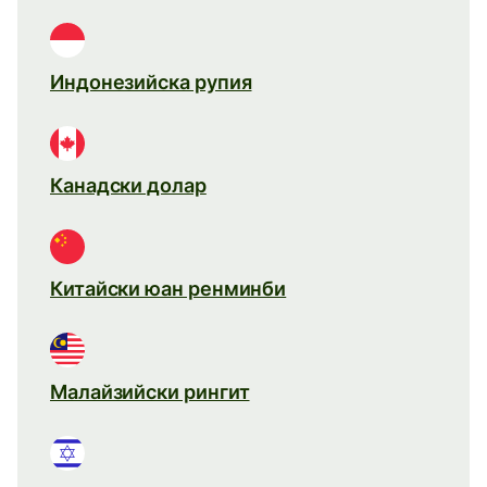
Индонезийска рупия
Канадски долар
Китайски юан ренминби
Малайзийски рингит