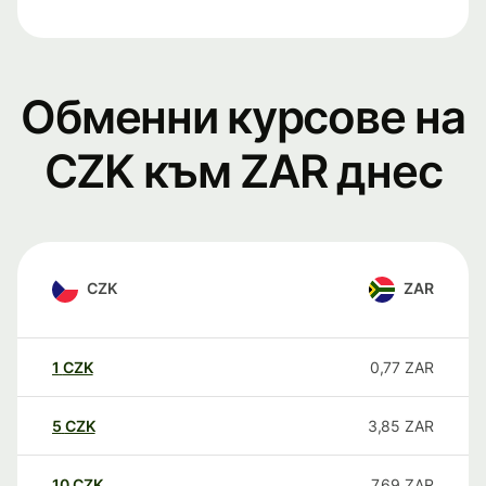
Обменни курсове на
CZK към ZAR днес
CZK
ZAR
1
CZK
0,77
ZAR
5
CZK
3,85
ZAR
10
CZK
7,69
ZAR