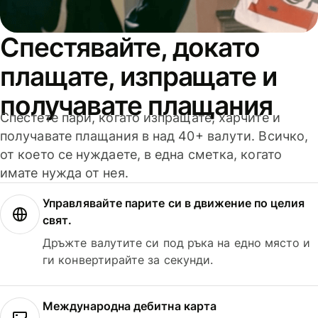
Спестявайте, докато
плащате, изпращате и
получавате плащания
Спестете пари, когато изпращате, харчите и
получавате плащания в над 40+ валути. Всичко,
от което се нуждаете, в една сметка, когато
имате нужда от нея.
Управлявайте парите си в движение по целия
свят.
Дръжте валутите си под ръка на едно място и
ги конвертирайте за секунди.
Международна дебитна карта