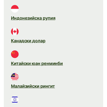
Индонезийска рупия
Канадски долар
Китайски юан ренминби
Малайзийски рингит