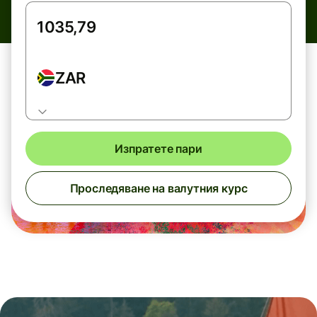
ZAR
Изпратете пари
Проследяване на валутния курс