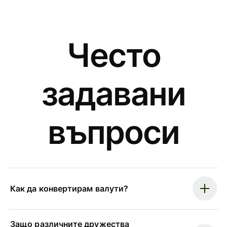
Често
задавани
въпроси
Как да конвертирам валути?
Защо различните дружества