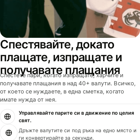
Спестявайте, докато
плащате, изпращате и
получавате плащания
Спестете пари, когато изпращате, харчите и
получавате плащания в над 40+ валути. Всичко,
от което се нуждаете, в една сметка, когато
имате нужда от нея.
Управлявайте парите си в движение по целия
свят.
Дръжте валутите си под ръка на едно място и
ги конвертирайте за секунди.