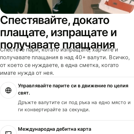
Спестявайте, докато
плащате, изпращате и
получавате плащания
Спестете пари, когато изпращате, харчите и
получавате плащания в над 40+ валути. Всичко,
от което се нуждаете, в една сметка, когато
имате нужда от нея.
Управлявайте парите си в движение по целия
свят.
Дръжте валутите си под ръка на едно място и
ги конвертирайте за секунди.
Международна дебитна карта