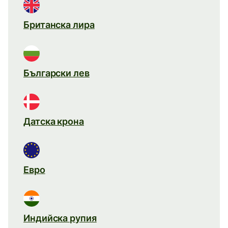
Британска лира
Български лев
Датска крона
Евро
Индийска рупия