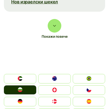
Нов израелски шекел
Покажи повече
الإمارات العربية المتحدة
Australia
Brazil
България
Switzerland
Czechia
Deutschland
Denmark
España