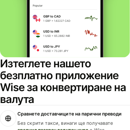
Изтеглете нашето
безплатно приложение
Wise за конвертиране на
валута
Сравнете доставчиците на парични преводи
Без скрити такси, винаги ще получавате
средния пазарен валутен курс
с Wise.