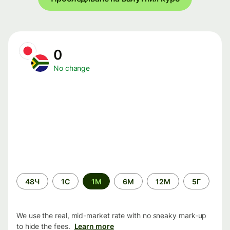
0
No change
Time
48Ч
1С
1М
6М
12М
5Г
period
We use the real, mid-market rate with no sneaky mark-up
to hide the fees.
Learn more