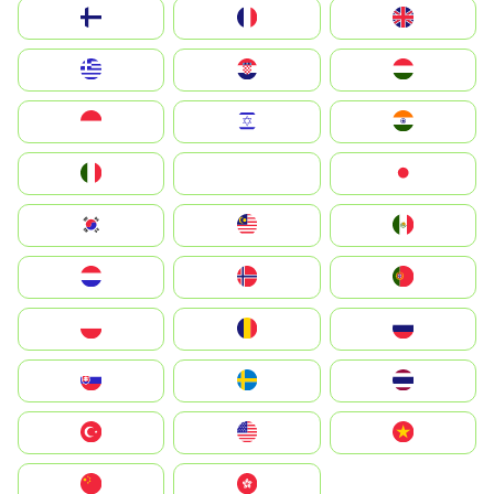
Suomi
France
United Kingdom
Greece
Hrvatska
Magyarország
Indonesia
Israel
India
Italia
JA
Japan
South Korea
Malay
Mexico
Nederland
Norge
Portugal
Polska
România
Россия
Slovensko
Ruoŧŧa
ไทย
Türkiye
United States
Vietnam
中国
中國香港特別行政區