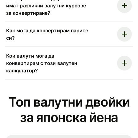
имат различни валутни курсове
за конвертиране?
Как мога да конвертирам парите
си?
Кои валути мога да
конвертирам с този валутен
калкулатор?
Топ валутни двойки
за японска йена