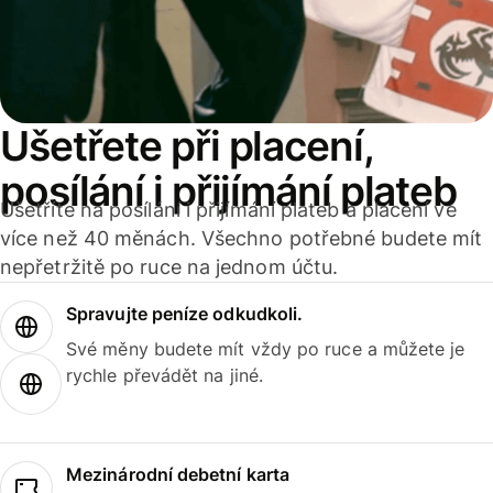
Ušetřete při placení,
posílání i přijímání plateb
Ušetříte na posílání i přijímání plateb a placení ve
více než 40 měnách. Všechno potřebné budete mít
nepřetržitě po ruce na jednom účtu.
Spravujte peníze odkudkoli.
Své měny budete mít vždy po ruce a můžete je
rychle převádět na jiné.
Mezinárodní debetní karta