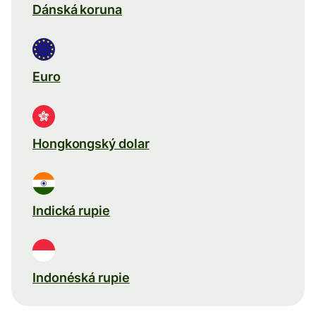
Dánská koruna
Euro
Hongkongský dolar
Indická rupie
Indonéská rupie