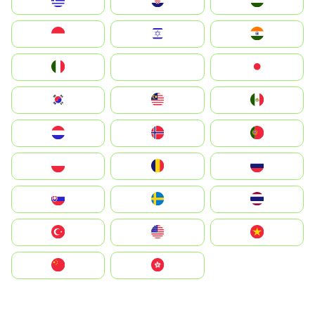
Greece
Hrvatska
Magyarország
Indonesia
Israel
India
Italia
JA
Japan
South Korea
Malay
Mexico
Nederland
Norge
Portugal
Polska
România
Россия
Slovensko
Ruoŧŧa
ไทย
Türkiye
United States
Vietnam
中国
中國香港特別行政區