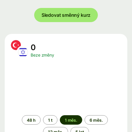
Sledovat směnný kurz
0
Beze změny
Časové
48 h
1 t
1 měs.
6 měs.
období
12 měs.
5 let