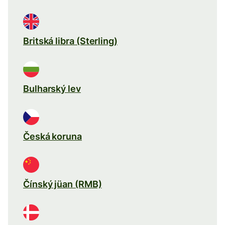
Britská libra (Sterling)
Bulharský lev
Česká koruna
Čínský jüan (RMB)