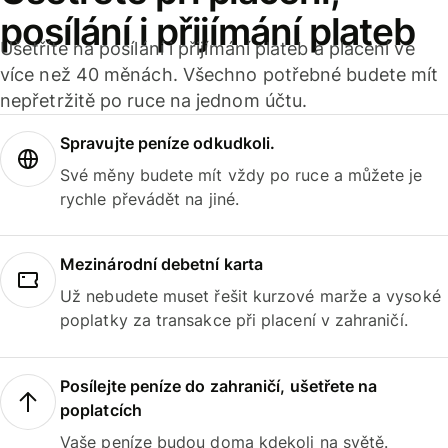
posílání i přijímání plateb
Ušetříte na posílání i přijímání plateb a placení ve
více než 40 měnách. Všechno potřebné budete mít
nepřetržitě po ruce na jednom účtu.
Spravujte peníze odkudkoli.
Své měny budete mít vždy po ruce a můžete je
rychle převádět na jiné.
Mezinárodní debetní karta
Už nebudete muset řešit kurzové marže a vysoké
poplatky za transakce při placení v zahraničí.
Posílejte peníze do zahraničí, ušetřete na
poplatcích
Vaše peníze budou doma kdekoli na světě.