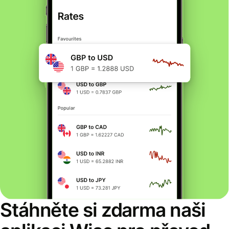
Stáhněte si zdarma naši