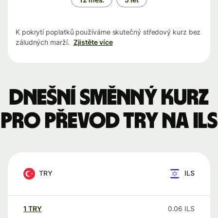
K pokrytí poplatků používáme skutečný středový kurz bez
záludných marží.
Zjistěte více
Dnešní směnný kurz
pro převod TRY na ILS
TRY
ILS
1
TRY
0.06
ILS