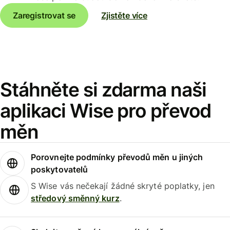
Zaregistrovat se
Zjistěte více
Stáhněte si zdarma naši
aplikaci Wise pro převod
měn
Porovnejte podmínky převodů měn u jiných
poskytovatelů
S Wise vás nečekají žádné skryté poplatky, jen
středový směnný kurz
.