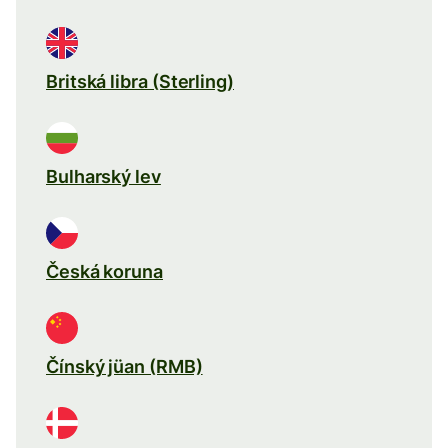
Britská libra (Sterling)
Bulharský lev
Česká koruna
Čínský jüan (RMB)