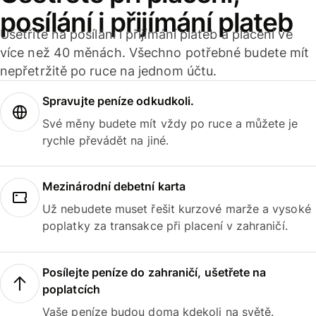
posílání i přijímání plateb
Ušetříte na posílání i přijímání plateb a placení ve
více než 40 měnách. Všechno potřebné budete mít
nepřetržitě po ruce na jednom účtu.
Spravujte peníze odkudkoli.
Své měny budete mít vždy po ruce a můžete je
rychle převádět na jiné.
Mezinárodní debetní karta
Už nebudete muset řešit kurzové marže a vysoké
poplatky za transakce při placení v zahraničí.
Posílejte peníze do zahraničí, ušetřete na
poplatcích
Vaše peníze budou doma kdekoli na světě.