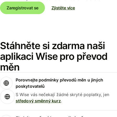
Zaregistrovat se
Zjistěte více
Stáhněte si zdarma naši
aplikaci Wise pro převod
měn
Porovnejte podmínky převodů měn u jiných
poskytovatelů
S Wise vás nečekají žádné skryté poplatky, jen
středový směnný kurz
.