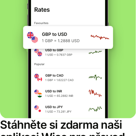
Stáhněte si zdarma naši