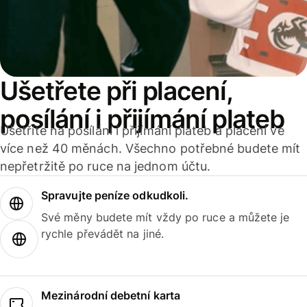
Ušetřete při placení,
posílání i přijímání plateb
Ušetříte na posílání i přijímání plateb a placení ve
více než 40 měnách. Všechno potřebné budete mít
nepřetržitě po ruce na jednom účtu.
Spravujte peníze odkudkoli.
Své měny budete mít vždy po ruce a můžete je
rychle převádět na jiné.
Mezinárodní debetní karta