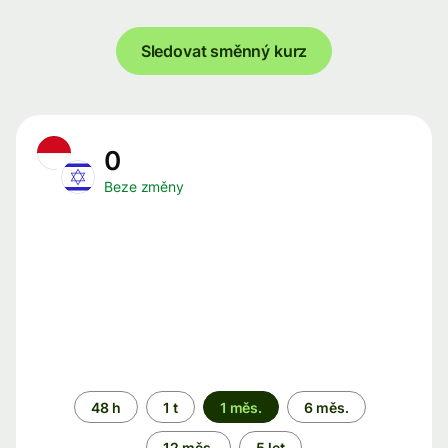
Sledovat směnný kurz
0
Beze změny
Časové
48 h
1 t
1 měs.
6 měs.
období
12 měs.
5 let