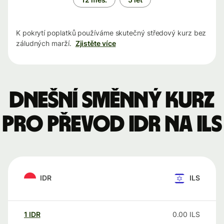
K pokrytí poplatků používáme skutečný středový kurz bez
záludných marží.
Zjistěte více
Dnešní směnný kurz
pro převod IDR na ILS
IDR
ILS
1
IDR
0.00
ILS