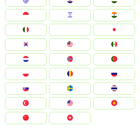
Greece
Hrvatska
Magyarország
Indonesia
Israel
India
Italia
JA
Japan
South Korea
Malay
Mexico
Nederland
Norge
Portugal
Polska
România
Россия
Slovensko
Ruoŧŧa
ไทย
Türkiye
United States
Vietnam
中国
中國香港特別行政區