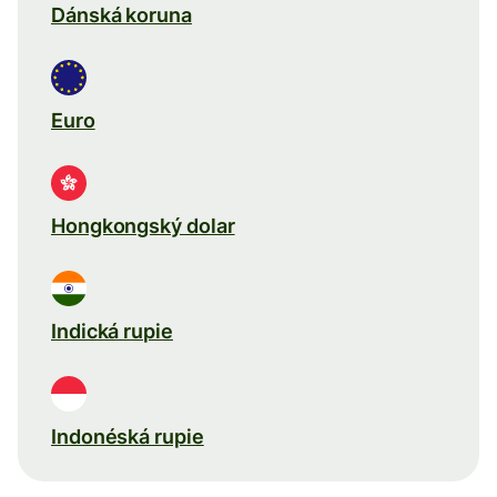
Dánská koruna
Euro
Hongkongský dolar
Indická rupie
Indonéská rupie