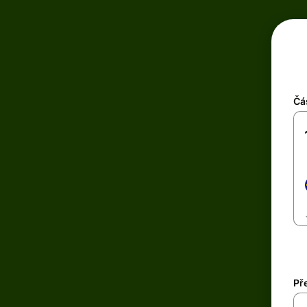
Čá
Př