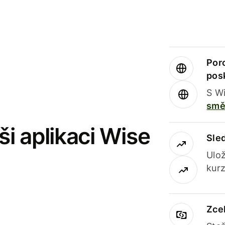
Por
pos
S Wi
smě
i aplikaci Wise
Sle
Ulož
kurz
Zce