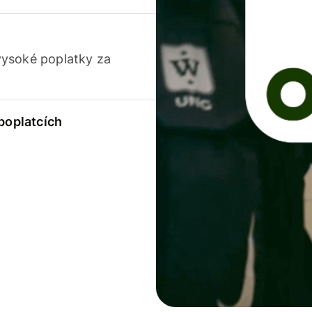
vysoké poplatky za
 poplatcích