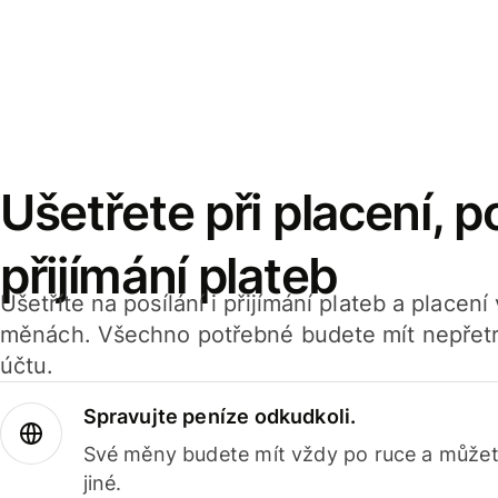
Ušetřete při placení, po
přijímání plateb
Ušetříte na posílání i přijímání plateb a placen
měnách. Všechno potřebné budete mít nepřetr
účtu.
Spravujte peníze odkudkoli.
Své měny budete mít vždy po ruce a můžete
jiné.