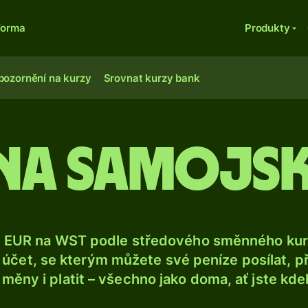
forma
Produkty
pozornění na kurzy
Srovnat kurzy bank
na samojsk
e EUR na WST podle středového směnného kurz
účet, se kterým můžete své peníze posílat, p
é měny i platit – všechno jako doma, ať jste kdek