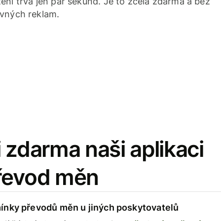
ení trvá jen pár sekund. Je to zcela zdarma a bez
avných reklam.
 zdarma naši aplikaci
řevod měn
ínky převodů měn u jiných poskytovatelů