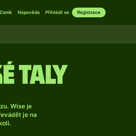
Ceník
Nápověda
Přihlásit se
Registrace
é taly
u. Wise je
řevádět je na
oli.