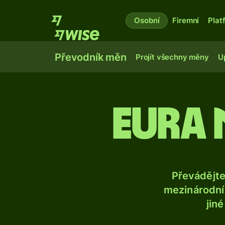
Osobní
Firemní
Plat
Převodník měn
Projít všechny měny
U
Eura 
Převádějt
mezinárodní 
jin