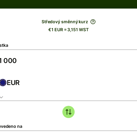
Středový směnný kurz
€1 EUR = 3,151 WST
stka
EUR
evedeno na