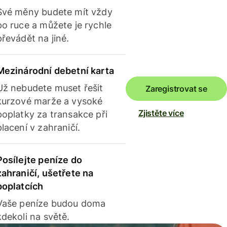
Své měny budete mít vždy
po ruce a můžete je rychle
převádět na jiné.
Mezinárodní debetní karta
Už nebudete muset řešit
Zaregistrovat se
kurzové marže a vysoké
Zjistěte více
poplatky za transakce při
placení v zahraničí.
Posílejte peníze do
zahraničí, ušetřete na
poplatcích
Vaše peníze budou doma
kdekoli na světě.