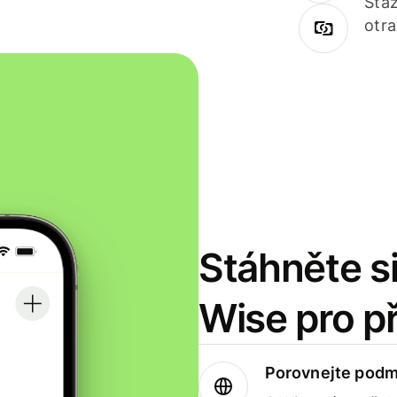
Staž
otr
Stáhněte si
Wise pro p
Porovnejte podm