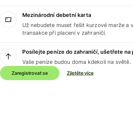
Mezinárodní debetní karta
Už nebudete muset řešit kurzové marže a 
transakce při placení v zahraničí.
Posílejte peníze do zahraničí, ušetřete na
Vaše peníze budou doma kdekoli na světě.
Zaregistrovat se
Zjistěte více