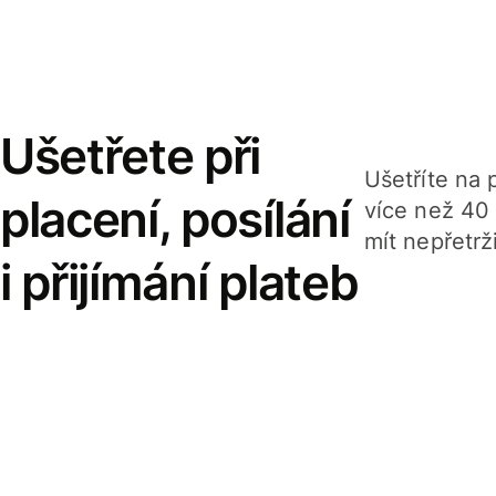
Ušetřete při
Ušetříte na p
placení, posílání
více než 40
mít nepřetrž
i přijímání plateb