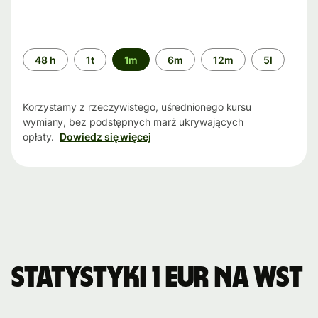
Przedział
48 h
1t
1m
6m
12m
5l
czasu
Korzystamy z rzeczywistego, uśrednionego kursu
wymiany, bez podstępnych marż ukrywających
opłaty.
Dowiedz się więcej
Statystyki 1 EUR na WST