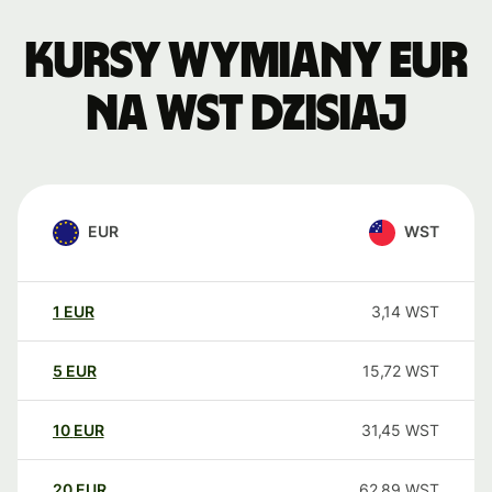
Kursy wymiany EUR
na WST dzisiaj
EUR
WST
1
EUR
3,14
WST
5
EUR
15,72
WST
10
EUR
31,45
WST
20
EUR
62,89
WST