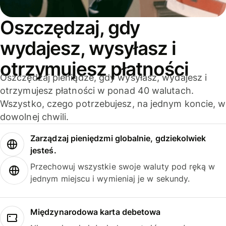
Oszczędzaj, gdy
wydajesz, wysyłasz i
otrzymujesz płatności
Oszczędzaj pieniądze, gdy wysyłasz, wydajesz i
otrzymujesz płatności w ponad 40 walutach.
Wszystko, czego potrzebujesz, na jednym koncie, w
dowolnej chwili.
Zarządzaj pieniędzmi globalnie, gdziekolwiek
jesteś.
Przechowuj wszystkie swoje waluty pod ręką w
jednym miejscu i wymieniaj je w sekundy.
Międzynarodowa karta debetowa