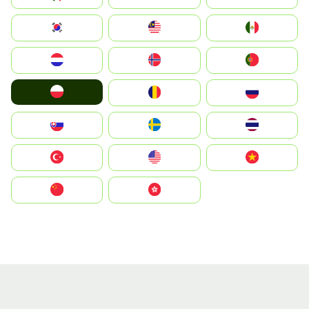
South Korea
Malay
Mexico
Nederland
Norge
Portugal
Polska
România
Россия
Slovensko
Ruoŧŧa
ไทย
Türkiye
United States
Vietnam
中国
中國香港特別行政區