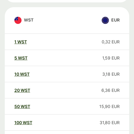
WST
EUR
1
WST
0,32
EUR
5
WST
1,59
EUR
10
WST
3,18
EUR
20
WST
6,36
EUR
50
WST
15,90
EUR
100
WST
31,80
EUR